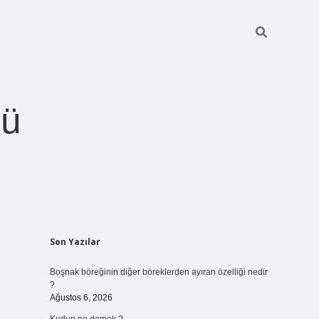
ğü
Sidebar
Son Yazılar
betci.org
Boşnak böreğinin diğer böreklerden ayıran özelliği nedir
?
Ağustos 6, 2026