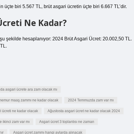
 üçte biri 5.567 TL, brüt asgari ücretin üçte biri 6.667 TL’dir.
Ücreti Ne Kadar?
şu şekilde hesaplanıyor: 2024 Brüt Asgari Ücret: 20.002,50 TL.
 TL.
a asgari ücrete ara zam olacak mı
emur maaş zammı ne kadar olacak
2024 Temmuzda zam var mı
i ücreti ne kadar olacak
Ağustosta asgari ücret ne kadar olacak 2024
e ikinci zam var mı
Asgari ücret 3 toplantısı ne zaman
nır
Asgari ücret zammı hangi aylarda alınacak