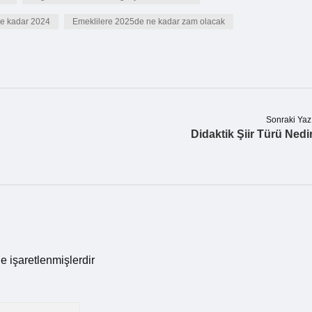
 ne kadar 2024
Emeklilere 2025de ne kadar zam olacak
Sonraki Yaz
Didaktik Şiir Türü Nedi
le işaretlenmişlerdir