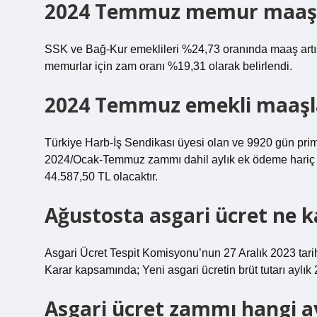
2024 Temmuz memur maaş 
SSK ve Bağ-Kur emeklileri %24,73 oranında maaş artı
memurlar için zam oranı %19,31 olarak belirlendi.
2024 Temmuz emekli maaşla
Türkiye Harb-İş Sendikası üyesi olan ve 9920 gün pri
2024/Ocak-Temmuz zammı dahil aylık ek ödeme hariç 4
44.587,50 TL olacaktır.
Ağustosta asgari ücret ne k
Asgari Ücret Tespit Komisyonu’nun 27 Aralık 2023 tarihl
Karar kapsamında; Yeni asgari ücretin brüt tutarı aylık 
Asgari ücret zammı hangi a