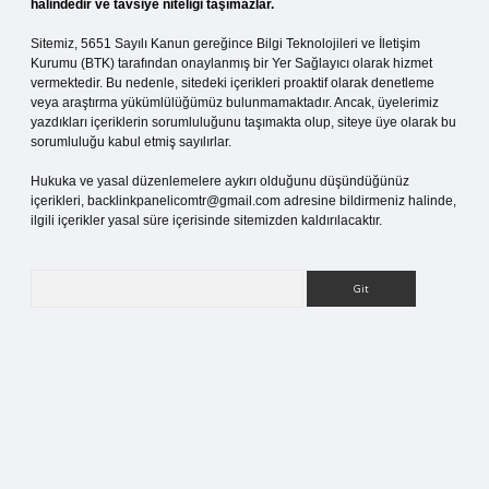
halindedir ve tavsiye niteliği taşımazlar.
Sitemiz, 5651 Sayılı Kanun gereğince Bilgi Teknolojileri ve İletişim
Kurumu (BTK) tarafından onaylanmış bir Yer Sağlayıcı olarak hizmet
vermektedir. Bu nedenle, sitedeki içerikleri proaktif olarak denetleme
veya araştırma yükümlülüğümüz bulunmamaktadır. Ancak, üyelerimiz
yazdıkları içeriklerin sorumluluğunu taşımakta olup, siteye üye olarak bu
sorumluluğu kabul etmiş sayılırlar.
Hukuka ve yasal düzenlemelere aykırı olduğunu düşündüğünüz
içerikleri,
backlinkpanelicomtr@gmail.com
adresine bildirmeniz halinde,
ilgili içerikler yasal süre içerisinde sitemizden kaldırılacaktır.
Arama
tci.org