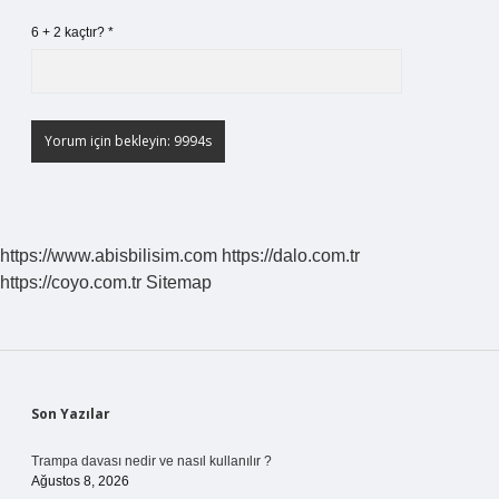
6 + 2 kaçtır?
*
https://www.abisbilisim.com
https://dalo.com.tr
https://coyo.com.tr
Sitemap
Sidebar
Son Yazılar
Trampa davası nedir ve nasıl kullanılır ?
Ağustos 8, 2026