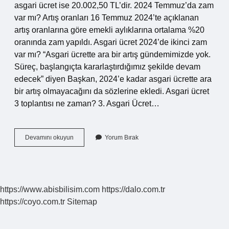
asgari ücret ise 20.002,50 TL’dir. 2024 Temmuz’da zam
var mı? Artış oranları 16 Temmuz 2024’te açıklanan
artış oranlarına göre emekli aylıklarına ortalama %20
oranında zam yapıldı. Asgari ücret 2024’de ikinci zam
var mı? “Asgari ücrette ara bir artış gündemimizde yok.
Süreç, başlangıçta kararlaştırdığımız şekilde devam
edecek” diyen Başkan, 2024’e kadar asgari ücrette ara
bir artış olmayacağını da sözlerine ekledi. Asgari ücret
3 toplantısı ne zaman? 3. Asgari Ücret…
Temmuzda
Devamını okuyun
Yorum Bırak
Ara
Zam
Olacak
Mı
https://www.abisbilisim.com
https://dalo.com.tr
https://coyo.com.tr
Sitemap