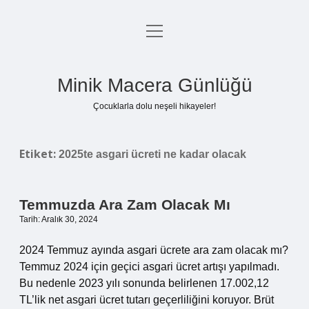
menüyü
Anasayfa
aç
Gizlilik Politikası
Minik Macera Günlüğü
Yasal Uyarı
Çocuklarla dolu neşeli hikayeler!
Hakkımızda
Etiket:
2025te asgari ücreti ne kadar olacak
Temmuzda Ara Zam Olacak Mı
Tarih: Aralık 30, 2024
2024 Temmuz ayında asgari ücrete ara zam olacak mı?
Temmuz 2024 için geçici asgari ücret artışı yapılmadı.
Bu nedenle 2023 yılı sonunda belirlenen 17.002,12
TL’lik net asgari ücret tutarı geçerliliğini koruyor. Brüt