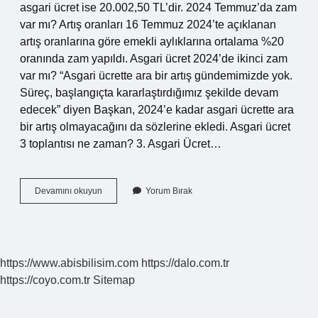
asgari ücret ise 20.002,50 TL’dir. 2024 Temmuz’da zam
var mı? Artış oranları 16 Temmuz 2024’te açıklanan
artış oranlarına göre emekli aylıklarına ortalama %20
oranında zam yapıldı. Asgari ücret 2024’de ikinci zam
var mı? “Asgari ücrette ara bir artış gündemimizde yok.
Süreç, başlangıçta kararlaştırdığımız şekilde devam
edecek” diyen Başkan, 2024’e kadar asgari ücrette ara
bir artış olmayacağını da sözlerine ekledi. Asgari ücret
3 toplantısı ne zaman? 3. Asgari Ücret…
Temmuzda
Devamını okuyun
Yorum Bırak
Ara
Zam
Olacak
Mı
https://www.abisbilisim.com
https://dalo.com.tr
https://coyo.com.tr
Sitemap