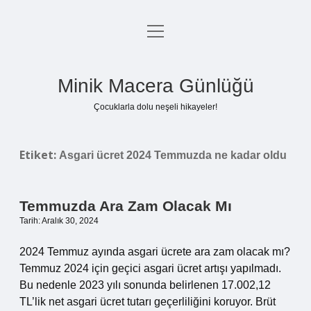
menüyü
Anasayfa
aç
Gizlilik Politikası
Minik Macera Günlüğü
Yasal Uyarı
Çocuklarla dolu neşeli hikayeler!
Hakkımızda
Etiket:
Asgari ücret 2024 Temmuzda ne kadar oldu
Temmuzda Ara Zam Olacak Mı
Tarih: Aralık 30, 2024
2024 Temmuz ayında asgari ücrete ara zam olacak mı?
Temmuz 2024 için geçici asgari ücret artışı yapılmadı.
Bu nedenle 2023 yılı sonunda belirlenen 17.002,12
TL’lik net asgari ücret tutarı geçerliliğini koruyor. Brüt