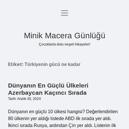
menüyü
Anasayfa
aç
Gizlilik Politikası
Minik Macera Günlüğü
Yasal Uyarı
Çocuklarla dolu neşeli hikayeler!
Hakkımızda
Etiket:
Türkiyenin gücü ne kadar
Dünyanın En Güçlü Ülkeleri
Azerbaycan Kaçıncı Sırada
Tarih: Aralık 30, 2024
Dünyanın en güçlü 10 ülkesi hangisi? Değerlendirilen
80 ülkenin yer aldığı listede ABD ilk sırada yer aldı.
İkinci sırada Rusya, ardından Çin yer aldı. Listenin ilk