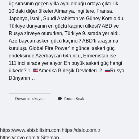
üç sırasının geçen yılla aynı olduğu ortaya çıktı. İlk
10’daki diğer ülkeler Almanya, İngiltere, Fransa,
Japonya, İsrail, Suudi Arabistan ve Güney Kore oldu.
Türkiye dünyanın en güçlü kaçıncı ülkesi? ABD ve
Rusya zirveye otururken, Türkiye 9. sırada yer aldı.
Azerbaycan askeri gücü kaçıncı? ABD’li araştırma
kuruluşu Global Fire Power’ın güncel askeri güç
endeksinde Azerbaycan 64’üncü, Ermenistan ise
111’inci sırada yer alıyor. En büyük askeri güç hangi
ülkede? 1.
Amerika Birleşik Devletleri. 2.
Rusya.
Dünyanın…
Dünyanın
Devamını okuyun
Yorum Bırak
En
Güçlü
Ülkeleri
Azerbaycan
Kaçıncı
https://www.abisbilisim.com
https://dalo.com.tr
Sırada
https://coyo.com.tr
Sitemap