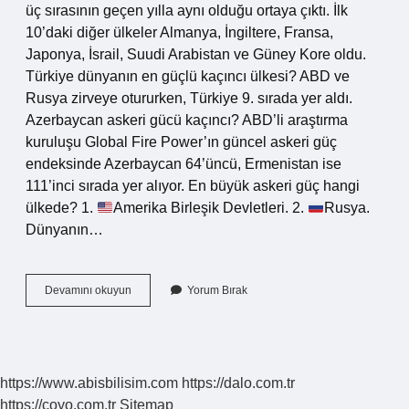
üç sırasının geçen yılla aynı olduğu ortaya çıktı. İlk
10’daki diğer ülkeler Almanya, İngiltere, Fransa,
Japonya, İsrail, Suudi Arabistan ve Güney Kore oldu.
Türkiye dünyanın en güçlü kaçıncı ülkesi? ABD ve
Rusya zirveye otururken, Türkiye 9. sırada yer aldı.
Azerbaycan askeri gücü kaçıncı? ABD’li araştırma
kuruluşu Global Fire Power’ın güncel askeri güç
endeksinde Azerbaycan 64’üncü, Ermenistan ise
111’inci sırada yer alıyor. En büyük askeri güç hangi
ülkede? 1.
Amerika Birleşik Devletleri. 2.
Rusya.
Dünyanın…
Dünyanın
Devamını okuyun
Yorum Bırak
En
Güçlü
Ülkeleri
Azerbaycan
Kaçıncı
https://www.abisbilisim.com
https://dalo.com.tr
Sırada
https://coyo.com.tr
Sitemap