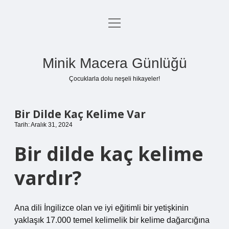
menüyü
Anasayfa
aç
Gizlilik Politikası
Minik Macera Günlüğü
Yasal Uyarı
Çocuklarla dolu neşeli hikayeler!
Hakkımızda
Bir Dilde Kaç Kelime Var
Tarih: Aralık 31, 2024
Bir dilde kaç kelime
vardır?
Ana dili İngilizce olan ve iyi eğitimli bir yetişkinin
yaklaşık 17.000 temel kelimelik bir kelime dağarcığına