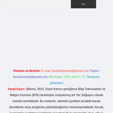
Arama
betci.org
Reklam ve İletişim:
E-mail:
backlinkpaneli@gmail.com
Teams:
forumhizmeti@gmail.com
Whatsapp: 0262 606 0 726
Telegram:
@karabul
Yasal Uyarı:
Sitemiz, 5651 Sayılı Kanun gereğince Bilgi Teknolojileri ve
İletişim Kurumu (BTK) tarafından onaylanmış bir Yer Sağlayıcı olarak
hizmet vermektedir. Bu nedenle, sitedeki içerikleri proaktif olarak
denetleme veya araştırma yükümlülüğümüz bulunmamaktadır. Ancak,