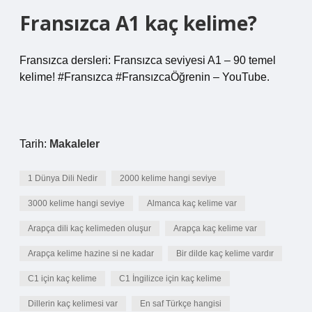
Fransızca A1 kaç kelime?
Fransızca dersleri: Fransızca seviyesi A1 – 90 temel
kelime! #Fransızca #FransızcaÖğrenin – YouTube.
Tarih:
Makaleler
1 Dünya Dili Nedir
2000 kelime hangi seviye
3000 kelime hangi seviye
Almanca kaç kelime var
Arapça dili kaç kelimeden oluşur
Arapça kaç kelime var
Arapça kelime hazine si ne kadar
Bir dilde kaç kelime vardır
C1 için kaç kelime
C1 İngilizce için kaç kelime
Dillerin kaç kelimesi var
En saf Türkçe hangisi