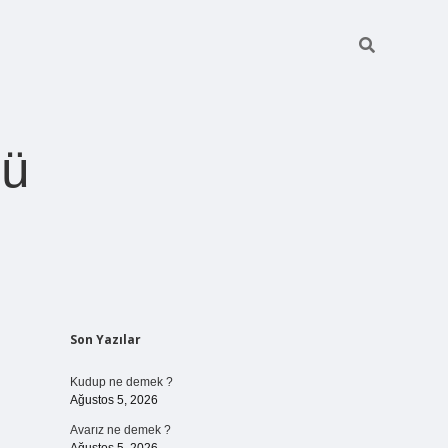
ğü
Sidebar
Son Yazılar
betci.org
Kudup ne demek ?
Ağustos 5, 2026
Avarız ne demek ?