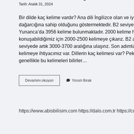
Tarih: Aralık 31, 2024
Bir dilde kaç kelime vardır? Ana dili İngilizce olan ve iy
dağarcığına sahip olduğunu göstermektedir. B2 seviyes
Yunanca’da 3956 kelime bulunmaktadır. 2000 kelime ha
konuşabildiğimiz için 2000-2500 kelimeye çıkarız. B2 
seviyede artık 3000-3700 aralığına ulaşırız. Son adı
kelimeye ihtiyacımız var. Dillerin kaç kelimesi var? Pe
genellikle bu kelimeleri bilirler…
Bir
Devamını okuyun
Yorum Bırak
Dilde
Kaç
Kelime
Var
https://www.abisbilisim.com
https://dalo.com.tr
https://