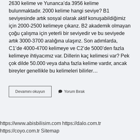
2630 kelime ve Yunanca’da 3956 kelime
bulunmaktadır. 2000 kelime hangi seviye? B1
seviyesinde artık sosyal olarak aktif konuşabildiğimiz
için 2000-2500 kelimeye çıkarız. B2 akademik olmayan
çoğu çalışma için yeterli bir seviyedir ve bu seviyede
artık 3000-3700 aralığına ulaşırız. Son adımlarda,
C1’de 4000-4700 kelimeye ve C2’de 5000’den fazla
kelimeye ihtiyacımız var. Dillerin kaç kelimesi var? Pek
çok dilde 50.000 veya daha fazla kelime vardır, ancak
bireyler genellikle bu kelimeleri bilirler…
Bir
Devamını okuyun
Yorum Bırak
Dilde
Kaç
Kelime
Var
https://www.abisbilisim.com
https://dalo.com.tr
https://coyo.com.tr
Sitemap