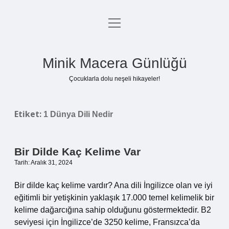
menüyü
Anasayfa
aç
Gizlilik Politikası
Minik Macera Günlüğü
Yasal Uyarı
Çocuklarla dolu neşeli hikayeler!
Hakkımızda
Etiket:
1 Dünya Dili Nedir
Bir Dilde Kaç Kelime Var
Tarih: Aralık 31, 2024
Bir dilde kaç kelime vardır? Ana dili İngilizce olan ve iyi
eğitimli bir yetişkinin yaklaşık 17.000 temel kelimelik bir
kelime dağarcığına sahip olduğunu göstermektedir. B2
seviyesi için İngilizce’de 3250 kelime, Fransızca’da