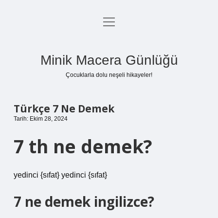
menüyü
Anasayfa
aç
Gizlilik Politikası
Minik Macera Günlüğü
Yasal Uyarı
Çocuklarla dolu neşeli hikayeler!
Hakkımızda
Türkçe 7 Ne Demek
Tarih: Ekim 28, 2024
7 th ne demek?
yedinci {sıfat} yedinci {sıfat}
7 ne demek ingilizce?