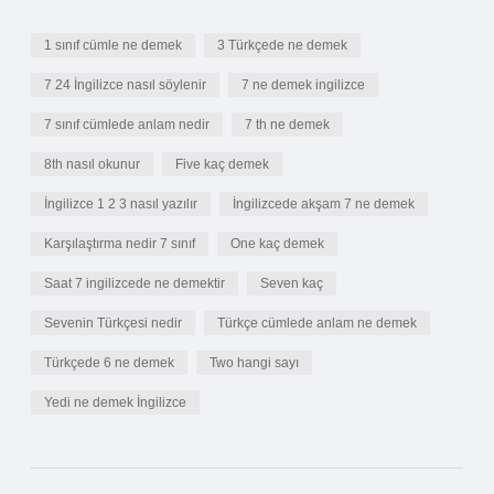
1 sınıf cümle ne demek
3 Türkçede ne demek
7 24 İngilizce nasıl söylenir
7 ne demek ingilizce
7 sınıf cümlede anlam nedir
7 th ne demek
8th nasıl okunur
Five kaç demek
İngilizce 1 2 3 nasıl yazılır
İngilizcede akşam 7 ne demek
Karşılaştırma nedir 7 sınıf
One kaç demek
Saat 7 ingilizcede ne demektir
Seven kaç
Sevenin Türkçesi nedir
Türkçe cümlede anlam ne demek
Türkçede 6 ne demek
Two hangi sayı
Yedi ne demek İngilizce