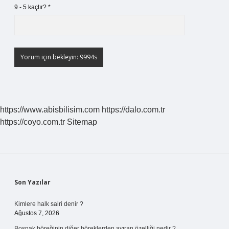
9 - 5 kaçtır?
*
https://www.abisbilisim.com
https://dalo.com.tr
https://coyo.com.tr
Sitemap
Sidebar
Son Yazılar
Kimlere halk sairi denir ?
Ağustos 7, 2026
Boşnak böreğinin diğer böreklerden ayıran özelliği nedir ?