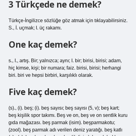
3 Türkçede ne demek?
Türkçe-İngilizce sözlüğe göz atmak için tıklayabilirsiniz.
S., İ. uçmak; I. üç rakamı.
One kaç demek?
s., I., artış. Bir; yalnızca; aynı; I. bir; birisi, birisi; adam,
hiç kimse, kişi; bir numara; faiz. birisi, birisi; herhangi
biri. biri ve hepsi birbiri, karşılıklı olarak.
Five kaç demek?
(s)., (i). beş; (i). beş sayısı; beş sayısı (5, v); beş kart;
beş kişilik spor takımı. Beş ve on, beş ve on sentlik kuru
gıda mağazası. beş parmak (isim). beşparmakotu;
(zool). beş parmak adı verilen deniz yaratığı. beş katlı