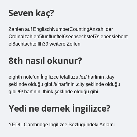
Seven kaç?
Zahlen auf EnglischNumberCountingAnzahl der
Ordinalzahlen5fünffünftel6sechsechstel7siebensiebent
el8achtachtelfth39 weitere Zeilen
8th nasıl okunur?
eighth note’un İngilizce telaffuzu /eɪ/ harfinin .day
şeklinde olduğu gibi./t/ harfinin .city şeklinde olduğu
gibi./θ/ harfinin .think şeklinde olduğu gibi
Yedi ne demek İngilizce?
YEDİ | Cambridge İngilizce Sözlüğündeki Anlamı