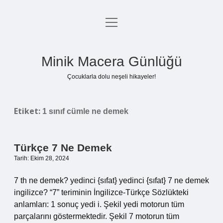
menüyü
Anasayfa
aç
Gizlilik Politikası
Minik Macera Günlüğü
Yasal Uyarı
Çocuklarla dolu neşeli hikayeler!
Hakkımızda
Etiket:
1 sınıf cümle ne demek
Türkçe 7 Ne Demek
Tarih: Ekim 28, 2024
7 th ne demek? yedinci {sıfat} yedinci {sıfat} 7 ne demek
ingilizce? “7” teriminin İngilizce-Türkçe Sözlükteki
anlamları: 1 sonuç yedi i. Şekil yedi motorun tüm
parçalarını göstermektedir. Şekil 7 motorun tüm