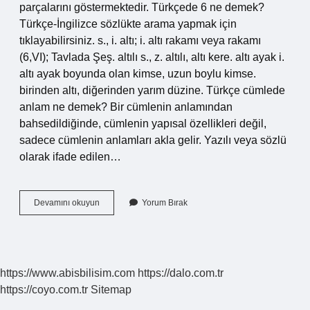
parçalarını göstermektedir. Türkçede 6 ne demek?
Türkçe-İngilizce sözlükte arama yapmak için
tıklayabilirsiniz. s., i. altı; i. altı rakamı veya rakamı
(6,VI); Tavlada Şeş. altılı s., z. altılı, altı kere. altı ayak i.
altı ayak boyunda olan kimse, uzun boylu kimse.
birinden altı, diğerinden yarım düzine. Türkçe cümlede
anlam ne demek? Bir cümlenin anlamından
bahsedildiğinde, cümlenin yapısal özellikleri değil,
sadece cümlenin anlamları akla gelir. Yazılı veya sözlü
olarak ifade edilen…
Türkçe
Devamını okuyun
Yorum Bırak
7
Ne
Demek
https://www.abisbilisim.com
https://dalo.com.tr
https://coyo.com.tr
Sitemap