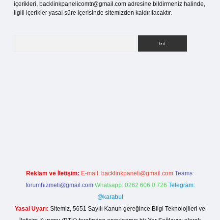
içerikleri,
backlinkpanelicomtr@gmail.com
adresine bildirmeniz halinde,
ilgili içerikler yasal süre içerisinde sitemizden kaldırılacaktır.
Arama
betci.org
Reklam ve İletişim:
E-mail:
backlinkpaneli@gmail.com
Teams:
forumhizmeti@gmail.com
Whatsapp: 0262 606 0 726
Telegram:
@karabul
Yasal Uyarı:
Sitemiz, 5651 Sayılı Kanun gereğince Bilgi Teknolojileri ve