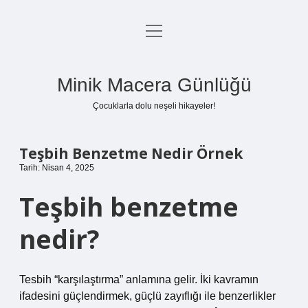
menüyü
Anasayfa
aç
Gizlilik Politikası
Minik Macera Günlüğü
Yasal Uyarı
Çocuklarla dolu neşeli hikayeler!
Hakkımızda
Teşbih Benzetme Nedir Örnek
Tarih: Nisan 4, 2025
Teşbih benzetme
nedir?
Tesbih “karşılaştırma” anlamına gelir. İki kavramın
ifadesini güçlendirmek, güçlü zayıflığı ile benzerlikler