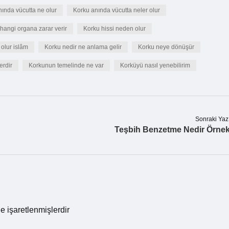
ında vücutta ne olur
Korku anında vücutta neler olur
hangi organa zarar verir
Korku hissi neden olur
olur islâm
Korku nedir ne anlama gelir
Korku neye dönüşür
erdir
Korkunun temelinde ne var
Korküyü nasıl yenebilirim
Sonraki Yaz
Teşbih Benzetme Nedir Örne
le işaretlenmişlerdir