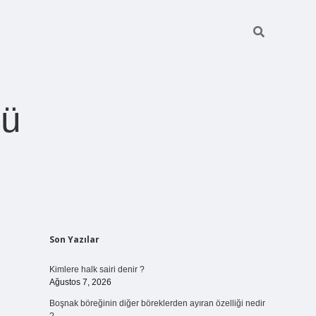
ğü
Sidebar
Son Yazılar
betci.org
Kimlere halk sairi denir ?
Ağustos 7, 2026
Boşnak böreğinin diğer böreklerden ayıran özelliği nedir