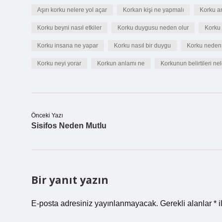
Aşırı korku nelere yol açar
Korkan kişi ne yapmalı
Korku an
Korku beyni nasıl etkiler
Korku duygusu neden olur
Korku 
Korku insana ne yapar
Korku nasıl bir duygu
Korku neden 
Korku neyi yorar
Korkun anlamı ne
Korkunun belirtileri nel
Önceki Yazı
Sisifos Neden Mutlu
Bir yanıt yazın
E-posta adresiniz yayınlanmayacak.
Gerekli alanlar
*
i