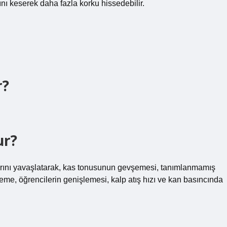
ını keserek daha fazla korku hissedebilir.
r?
ur?
larını yavaşlatarak, kas tonusunun gevşemesi, tanımlanmamış
erleme, öğrencilerin genişlemesi, kalp atış hızı ve kan basıncında