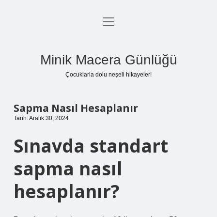
menüyü
Anasayfa
aç
Gizlilik Politikası
Minik Macera Günlüğü
Yasal Uyarı
Çocuklarla dolu neşeli hikayeler!
Hakkımızda
Sapma Nasıl Hesaplanır
Tarih: Aralık 30, 2024
Sınavda standart
sapma nasıl
hesaplanır?