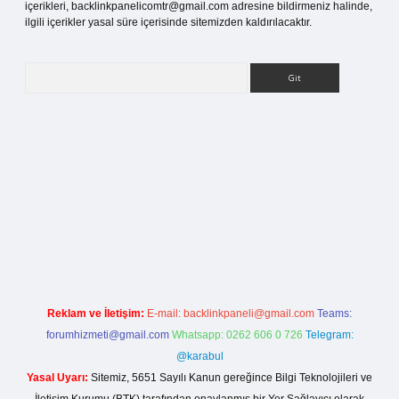
içerikleri,
backlinkpanelicomtr@gmail.com
adresine bildirmeniz halinde,
ilgili içerikler yasal süre içerisinde sitemizden kaldırılacaktır.
Arama
betci.org
Reklam ve İletişim:
E-mail:
backlinkpaneli@gmail.com
Teams:
forumhizmeti@gmail.com
Whatsapp: 0262 606 0 726
Telegram:
@karabul
Yasal Uyarı:
Sitemiz, 5651 Sayılı Kanun gereğince Bilgi Teknolojileri ve