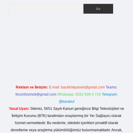
Arama
rg
Reklam ve İletişim:
E-mail:
backlinkpaneli@gmail.com
Teams:
forumhizmeti@gmail.com
Whatsapp: 0262 606 0 726
Telegram:
@karabul
Yasal Uyarı:
Sitemiz, 5651 Sayılı Kanun gereğince Bilgi Teknolojileri ve
İletişim Kurumu (BTK) tarafından onaylanmış bir Yer Sağlayıcı olarak
hizmet vermektedir. Bu nedenle, sitedeki içerikleri proaktif olarak
denetleme veya araştırma yükümlülüğümüz bulunmamaktadır. Ancak,