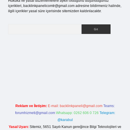
Hukuka ve yasal düzenlemelere aykırı olduğunu düşündüğünüz
içerikleri,
backlinkpanelicomtr@gmail.com
adresine bildirmeniz halinde,
ilgili içerikler yasal süre içerisinde sitemizden kaldırılacaktır.
Arama
etci.org
Reklam ve İletişim:
E-mail:
backlinkpaneli@gmail.com
Teams:
forumhizmeti@gmail.com
Whatsapp: 0262 606 0 726
Telegram:
@karabul
Yasal Uyarı:
Sitemiz, 5651 Sayılı Kanun gereğince Bilgi Teknolojileri ve