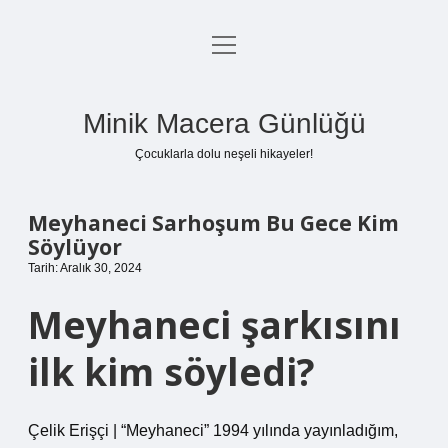
menüyü
Anasayfa
aç
Gizlilik Politikası
Minik Macera Günlüğü
Yasal Uyarı
Çocuklarla dolu neşeli hikayeler!
Hakkımızda
Meyhaneci Sarhoşum Bu Gece Kim
Söylüyor
Tarih: Aralık 30, 2024
Meyhaneci şarkısını
ilk kim söyledi?
Çelik Erişçi | “Meyhaneci” 1994 yılında yayınladığım,