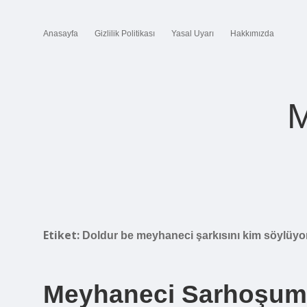
Anasayfa
Gizlilik Politikası
Yasal Uyarı
Hakkımızda
M
Etiket:
Doldur be meyhaneci şarkısını kim söylüyo
Meyhaneci Sarhoşum