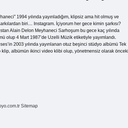
yhaneci” 1994 yılında yayınladığım, klipsiz ama hit olmuş ve
arkılardan biri… Instagram. İçiyorum her gece kimin şarkısı?
istan Alain Delon Meyhaneci Sarhoşum bu gece kaç yılında
ü olup 4 Mart 1987’de Uzelli Müzik etiketiyle yayımlandı.
tlıses’in 2003 yılında yayınlanan otuz beşinci stüdyo albümü Tek
eo klip, albümün ikinci video klibi olup, yönetmensiz olarak öncek
coyo.com.tr
Sitemap