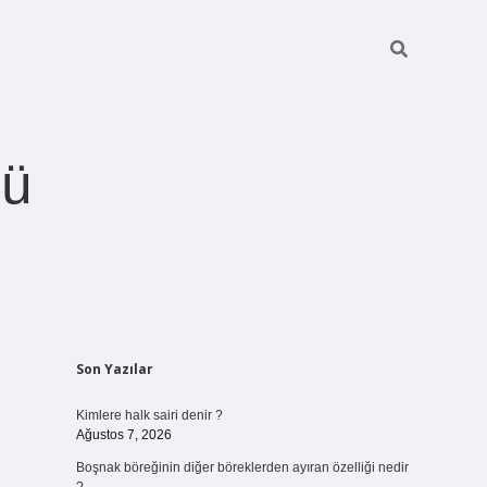
ğü
Sidebar
Son Yazılar
betci.org
Kimlere halk sairi denir ?
Ağustos 7, 2026
Boşnak böreğinin diğer böreklerden ayıran özelliği nedir