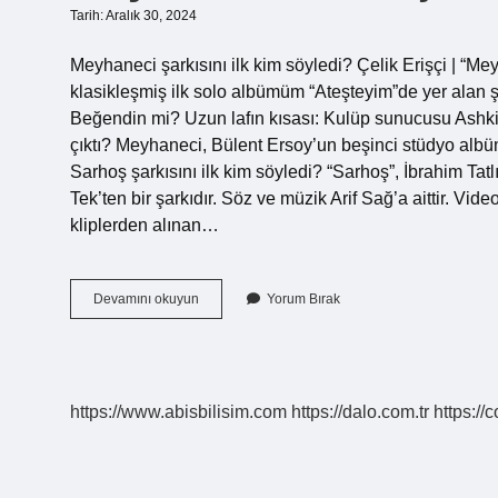
Tarih: Aralık 30, 2024
Meyhaneci şarkısını ilk kim söyledi? Çelik Erişçi | “Me
klasikleşmiş ilk solo albümüm “Ateşteyim”de yer alan ş
Beğendin mi? Uzun lafın kısası: Kulüp sunucusu Ashk
çıktı? Meyhaneci, Bülent Ersoy’un beşinci stüdyo albüm
Sarhoş şarkısını ilk kim söyledi? “Sarhoş”, İbrahim Ta
Tek’ten bir şarkıdır. Söz ve müzik Arif Sağ’a aittir. Vid
kliplerden alınan…
Meyhaneci
Devamını okuyun
Yorum Bırak
Sarhoşum
Bu
Gece
Kim
Söylüyor
https://www.abisbilisim.com
https://dalo.com.tr
https://