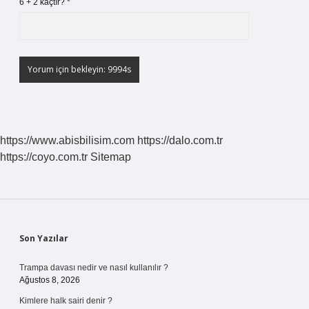
6 + 2 kaçtır?
*
https://www.abisbilisim.com
https://dalo.com.tr
https://coyo.com.tr
Sitemap
Sidebar
Son Yazılar
Trampa davası nedir ve nasıl kullanılır ?
Ağustos 8, 2026
Kimlere halk sairi denir ?