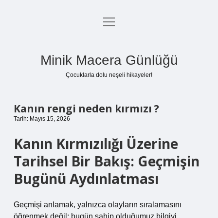
menüyü
Anasayfa
aç
Gizlilik Politikası
Minik Macera Günlüğü
Yasal Uyarı
Çocuklarla dolu neşeli hikayeler!
Hakkımızda
Kanın rengi neden kırmızı ?
Tarih: Mayıs 15, 2026
Kanın Kırmızılığı Üzerine
Tarihsel Bir Bakış: Geçmişin
Bugünü Aydınlatması
Geçmişi anlamak, yalnızca olayların sıralamasını
öğrenmek değil; bugün sahip olduğumuz bilgiyi,