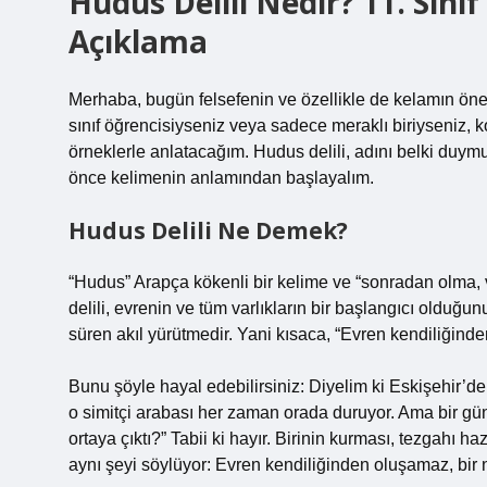
Hudus Delili Nedir? 11. Sınıf 
Açıklama
Merhaba, bugün felsefenin ve özellikle de kelamın önem
sınıf öğrencisiyseniz veya sadece meraklı biriyseniz, 
örneklerle anlatacağım. Hudus delili, adını belki duym
önce kelimenin anlamından başlayalım.
Hudus Delili Ne Demek?
“Hudus” Arapça kökenli bir kelime ve “sonradan olma,
delili, evrenin ve tüm varlıkların bir başlangıcı olduğu
süren akıl yürütmedir. Yani kısaca, “Evren kendiliğinden
Bunu şöyle hayal edebilirsiniz: Diyelim ki Eskişehir’
o simitçi arabası her zaman orada duruyor. Ama bir g
ortaya çıktı?” Tabii ki hayır. Birinin kurması, tezgahı h
aynı şeyi söylüyor: Evren kendiliğinden oluşamaz, bir n