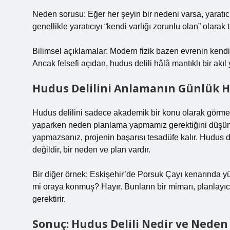
Neden sorusu: Eğer her şeyin bir nedeni varsa, yaratıcı
genellikle yaratıcıyı “kendi varlığı zorunlu olan” olarak 
Bilimsel açıklamalar: Modern fizik bazen evrenin kendi 
Ancak felsefi açıdan, hudus delili hâlâ mantıklı bir akıl
Hudus Delilini Anlamanın Günlük 
Hudus delilini sadece akademik bir konu olarak görmek y
yaparken neden planlama yapmamız gerektiğini düşünd
yapmazsanız, projenin başarısı tesadüfe kalır. Hudus de
değildir, bir neden ve plan vardır.
Bir diğer örnek: Eskişehir’de Porsuk Çayı kenarında yü
mi oraya konmuş? Hayır. Bunların bir mimarı, planlayıcı
gerektirir.
Sonuç: Hudus Delili Nedir ve Neden