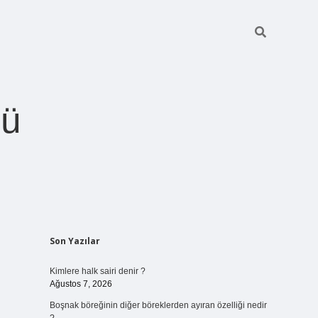
ğü
Sidebar
Son Yazılar
betci.org
Kimlere halk sairi denir ?
Ağustos 7, 2026
Boşnak böreğinin diğer böreklerden ayıran özelliği nedir