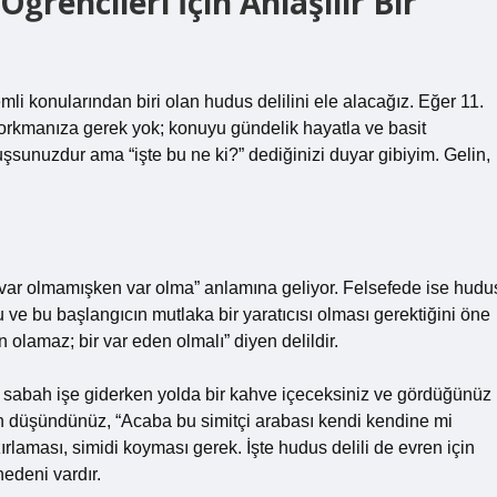
Öğrencileri İçin Anlaşılır Bir
li konularından biri olan hudus delilini ele alacağız. Eğer 11.
korkmanıza gerek yok; konuyu gündelik hayatla ve basit
uşsunuzdur ama “işte bu ne ki?” dediğinizi duyar gibiyim. Gelin,
 var olmamışken var olma” anlamına geliyor. Felsefede ise hudu
nu ve bu başlangıcın mutlaka bir yaratıcısı olması gerektiğini öne
 olamaz; bir var eden olmalı” diyen delildir.
de sabah işe giderken yolda bir kahve içeceksiniz ve gördüğünüz
ün düşündünüz, “Acaba bu simitçi arabası kendi kendine mi
azırlaması, simidi koyması gerek. İşte hudus delili de evren için
edeni vardır.