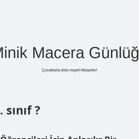
inik Macera Günlü
Çocuklarla dolu neşeli hikayeler!
 sınıf ?