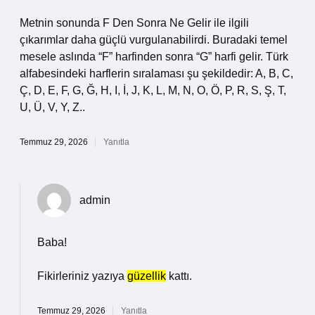
Metnin sonunda F Den Sonra Ne Gelir ile ilgili
çıkarımlar daha güçlü vurgulanabilirdi. Buradaki temel
mesele aslında “F” harfinden sonra “G” harfi gelir. Türk
alfabesindeki harflerin sıralaması şu şekildedir: A, B, C,
Ç, D, E, F, G, Ğ, H, I, İ, J, K, L, M, N, O, Ö, P, R, S, Ş, T,
U, Ü, V, Y, Z..
Temmuz 29, 2026
Yanıtla
admin
Baba!
Fikirleriniz yazıya
güzellik
kattı.
Temmuz 29, 2026
Yanıtla