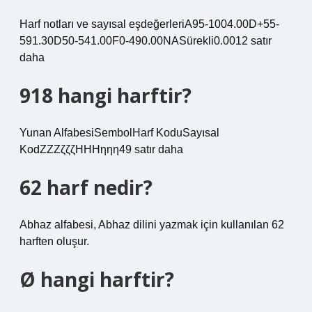
Harf notları ve sayısal eşdeğerleriA95-1004.00D+55-
591.30D50-541.00F0-490.00NASürekli0.0012 satır
daha
918 hangi harftir?
Yunan AlfabesiSembolHarf KoduSayısal
KodΖΖΖζζζΗΗΗηηη49 satır daha
62 harf nedir?
Abhaz alfabesi, Abhaz dilini yazmak için kullanılan 62
harften oluşur.
Ø hangi harftir?