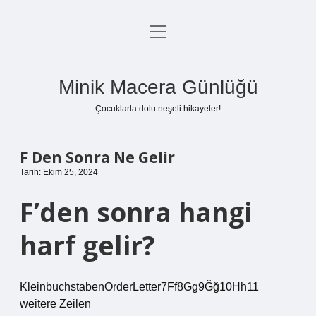
menüyü
Anasayfa
aç
Gizlilik Politikası
Minik Macera Günlüğü
Yasal Uyarı
Çocuklarla dolu neşeli hikayeler!
Hakkımızda
F Den Sonra Ne Gelir
Tarih: Ekim 25, 2024
F’den sonra hangi
harf gelir?
KleinbuchstabenOrderLetter7Ff8Gg9Ğğ10Hh11
weitere Zeilen