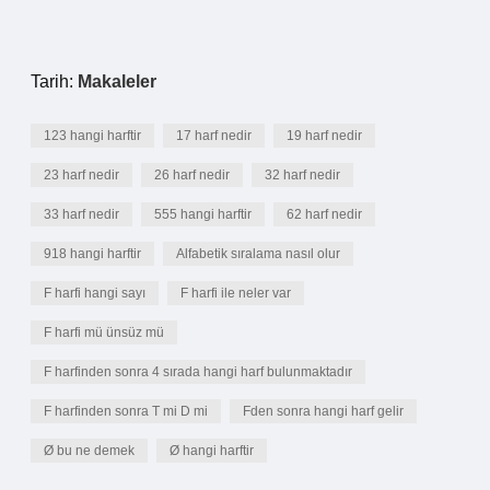
Tarih:
Makaleler
123 hangi harftir
17 harf nedir
19 harf nedir
23 harf nedir
26 harf nedir
32 harf nedir
33 harf nedir
555 hangi harftir
62 harf nedir
918 hangi harftir
Alfabetik sıralama nasıl olur
F harfi hangi sayı
F harfi ile neler var
F harfi mü ünsüz mü
F harfinden sonra 4 sırada hangi harf bulunmaktadır
F harfinden sonra T mi D mi
Fden sonra hangi harf gelir
Ø bu ne demek
Ø hangi harftir