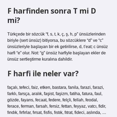
F harfinden sonra T mi D
mi?
Türkçede bir sözcük “f, s, t, k, ç, ş, h, p” ünsüzlerinden
biriyle (sert ünsüz) bitiyorsa, bu sözcüklere “d” ve “c”
ünsüzleriyle başlayan bir ek getirilirse, d, t’eat; c ünsüz
harfi “e” olur. Not: “g” ünsüz harfiyle başlayan ekler de
ünsüz sertleştirme kuralına dahildir.
F harfi ile neler var?
façalı, tefeci, faiz, etken, bastara, fanila, farazi, farazi,
farklı, farsça, aralık, faşist, faşizm, fatiha, fatura, faul,
gözde, fayans, fecaat, federe, felçli, fellah, feodal,
ferace, ferman, farsah, fersiz, fettan, feyyaz, vatcı, fidir,
fındık, fırfırlar, fırsat, fisfis, fıstık, fıtrat, fideci, aslında, …