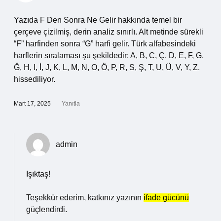
Yazıda F Den Sonra Ne Gelir hakkında temel bir
çerçeve çizilmiş, derin analiz sınırlı. Alt metinde sürekli
“F” harfinden sonra “G” harfi gelir. Türk alfabesindeki
harflerin sıralaması şu şekildedir: A, B, C, Ç, D, E, F, G,
Ğ, H, I, İ, J, K, L, M, N, O, Ö, P, R, S, Ş, T, U, Ü, V, Y, Z.
hissediliyor.
Mart 17, 2025
Yanıtla
admin
Işıktaş!
Teşekkür ederim, katkınız yazının
ifade gücünü
güçlendirdi.