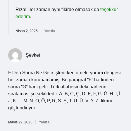
Rıza! Her zaman aynı fikirde olmasak da
teşekkür
ederim
.
Nisan 2, 2025
Yanıtla
Şevket
F Den Sonra Ne Gelir işlenirken örnek–yorum dengesi
her zaman korunamamış. Bu paragraf “F” harfinden
sonra “G” harfi gelir. Türk alfabesindeki harflerin
sıralaması şu şekildedir: A, B, C, Ç, D, E, F, G, Ğ, H, I, İ,
J, K, L, M, N, O, Ö, P, R, S, Ş, T, U, Ü, V, Y, Z. fikrini
güçlendiriyor.
Mayıs 29, 2025
Yanıtla