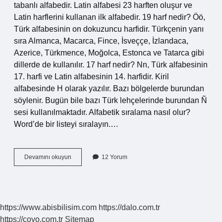
tabanlı alfabedir. Latin alfabesi 23 harften oluşur ve
Latin harflerini kullanan ilk alfabedir. 19 harf nedir? Öö,
Türk alfabesinin on dokuzuncu harfidir. Türkçenin yanı
sıra Almanca, Macarca, Fince, İsveççe, İzlandaca,
Azerice, Türkmence, Moğolca, Estonca ve Tatarca gibi
dillerde de kullanılır. 17 harf nedir? Nn, Türk alfabesinin
17. harfi ve Latin alfabesinin 14. harfidir. Kiril
alfabesinde H olarak yazılır. Bazı bölgelerde burundan
söylenir. Bugün bile bazı Türk lehçelerinde burundan Ñ
sesi kullanılmaktadır. Alfabetik sıralama nasıl olur?
Word’de bir listeyi sıralayın.…
F
Devamını okuyun
12 Yorum
Den
Sonra
Ne
Gelir
https://www.abisbilisim.com
https://dalo.com.tr
https://coyo.com.tr
Sitemap