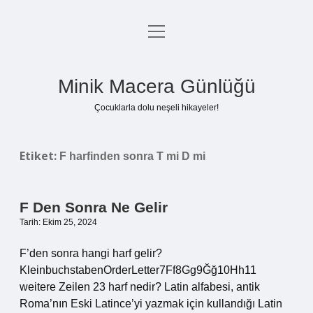
menüyü
Anasayfa
aç
Gizlilik Politikası
Minik Macera Günlüğü
Yasal Uyarı
Çocuklarla dolu neşeli hikayeler!
Hakkımızda
Etiket:
F harfinden sonra T mi D mi
F Den Sonra Ne Gelir
Tarih: Ekim 25, 2024
F’den sonra hangi harf gelir?
KleinbuchstabenOrderLetter7Ff8Gg9Ğğ10Hh11
weitere Zeilen 23 harf nedir? Latin alfabesi, antik
Roma’nın Eski Latince’yi yazmak için kullandığı Latin