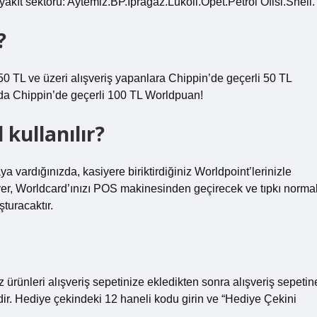
kıt sektörü: Aytemiz.BP.İpragaz.Lukoil.Opet.Petrol Ofisi.Shell.
?
0 TL ve üzeri alışveriş yapanlara Chippin’de geçerli 50 TL
mda Chippin’de geçerli 100 TL Worldpuan!
kullanılır?
ya vardığınızda, kasiyere biriktirdiğiniz Worldpoint’lerinizle
yer, Worldcard’ınızı POS makinesinden geçirecek ve tıpkı norma
şturacaktır.
 ürünleri alışveriş sepetinize ekledikten sonra alışveriş sepetin
edir. Hediye çekindeki 12 haneli kodu girin ve “Hediye Çekini