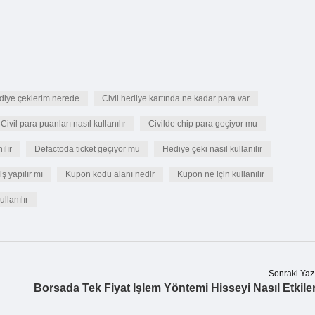
ediye çeklerim nerede
Civil hediye kartında ne kadar para var
Civil para puanları nasıl kullanılır
Civilde chip para geçiyor mu
ılır
Defactoda ticket geçiyor mu
Hediye çeki nasıl kullanılır
iş yapılır mı
Kupon kodu alanı nedir
Kupon ne için kullanılır
llanılır
Sonraki Yaz
Borsada Tek Fiyat Işlem Yöntemi Hisseyi Nasıl Etkile