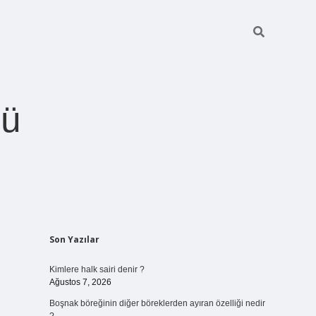
ğü
Sidebar
Son Yazılar
betci.org
Kimlere halk sairi denir ?
Ağustos 7, 2026
Boşnak böreğinin diğer böreklerden ayıran özelliği nedir