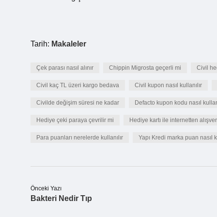
Tarih:
Makaleler
Çek parası nasıl alınır
Chippin Migrosta geçerli mi
Civil h
Civil kaç TL üzeri kargo bedava
Civil kupon nasıl kullanılır
Civilde değişim süresi ne kadar
Defacto kupon kodu nasıl kullan
Hediye çeki paraya çevrilir mi
Hediye kartı ile internetten alışver
Para puanları nerelerde kullanılır
Yapı Kredi marka puan nasıl ku
Önceki Yazı
Bakteri Nedir Tıp