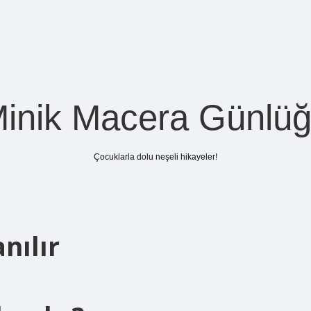
inik Macera Günlü
Çocuklarla dolu neşeli hikayeler!
nılır