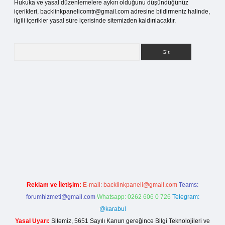
Hukuka ve yasal düzenlemelere aykırı olduğunu düşündüğünüz
içerikleri,
backlinkpanelicomtr@gmail.com
adresine bildirmeniz halinde,
ilgili içerikler yasal süre içerisinde sitemizden kaldırılacaktır.
Arama
tci.org
Reklam ve İletişim:
E-mail:
backlinkpaneli@gmail.com
Teams:
forumhizmeti@gmail.com
Whatsapp: 0262 606 0 726
Telegram:
@karabul
Yasal Uyarı:
Sitemiz, 5651 Sayılı Kanun gereğince Bilgi Teknolojileri ve