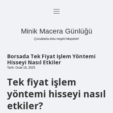
menüyü
Anasayfa
aç
Gizlilik Politikası
Minik Macera Günlüğü
Yasal Uyarı
Çocuklarla dolu neşeli hikayeler!
Hakkımızda
Borsada Tek Fiyat Işlem Yöntemi
Hisseyi Nasıl Etkiler
Tarih: Ocak 18, 2025
Tek fiyat işlem
yöntemi hisseyi nasıl
etkiler?