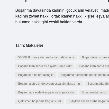
Boşanma davasında kadının, çocukların velayeti, maddi
kadının ziynet hakkı, ortak ikamet hakkı, kişisel eşyala
bulunma hakkı gibi çeşitli hakları vardır.
Tarih:
Makaleler
50000 TL maaş alan ne kadar nafaka verir
Boşandıktan sonra ai
Boşandıktan sonra ev eşyaları kime kalır
Boşandıktan sonra evd
Boşanırken neler paylaşılır
Boşanma davasında banka hesapları
Boşanma sürecinde evden eşya almak suç mu
Boşanmada ağır
Boşanmada evdeki eşyalar nasıl paylaşılır
Boşanmada hangi ma
Çekişmeli boşanma kaç yıl sürer
Evliyken alınan araba boşanın