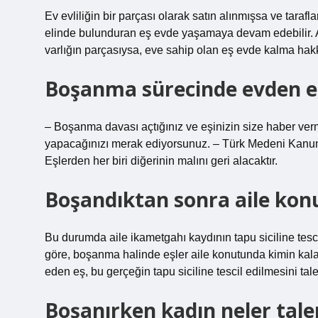
Ev evliliğin bir parçası olarak satın alınmışsa ve tarafla
elinde bulunduran eş evde yaşamaya devam edebilir. A
varlığın parçasıysa, eve sahip olan eş evde kalma hakk
Boşanma sürecinde evden e
– Boşanma davası açtığınız ve eşinizin size haber ver
yapacağınızı merak ediyorsunuz. – Türk Medeni Kanunu
Eşlerden her biri diğerinin malını geri alacaktır.
Boşandıktan sonra aile konu
Bu durumda aile ikametgahı kaydının tapu siciline tes
göre, boşanma halinde eşler aile konutunda kimin kal
eden eş, bu gerçeğin tapu siciline tescil edilmesini tale
Boşanırken kadın neler talep