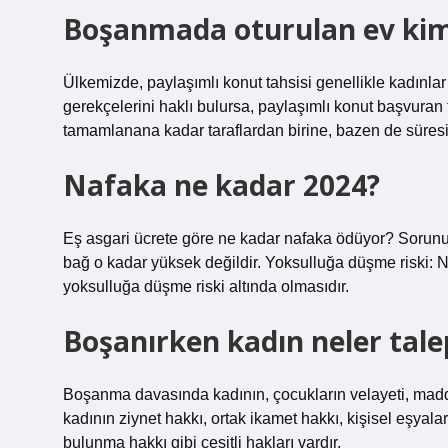
Boşanmada oturulan ev kim
Ülkemizde, paylaşımlı konut tahsisi genellikle kadınla
gerekçelerini haklı bulursa, paylaşımlı konut başvuran t
tamamlanana kadar taraflardan birine, bazen de süresiz 
Nafaka ne kadar 2024?
Eş asgari ücrete göre ne kadar nafaka ödüyor? Sorunun
bağ o kadar yüksek değildir. Yoksulluğa düşme riski: 
yoksulluğa düşme riski altında olmasıdır.
Boşanırken kadın neler talep
Boşanma davasında kadının, çocukların velayeti, maddi
kadının ziynet hakkı, ortak ikamet hakkı, kişisel eşyala
bulunma hakkı gibi çeşitli hakları vardır.