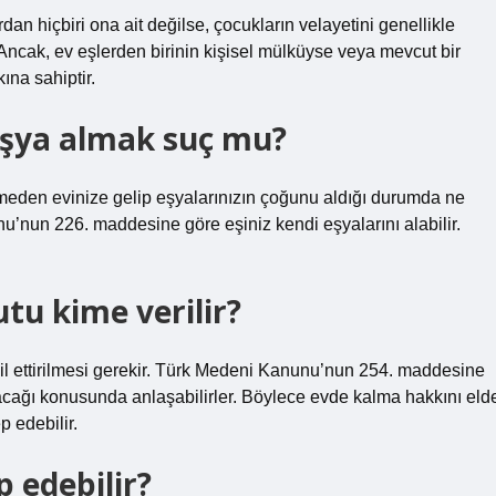
rdan hiçbiri ona ait değilse, çocukların velayetini genellikle
ncak, ev eşlerden birinin kişisel mülküyse veya mevcut bir
ına sahiptir.
şya almak suç mu?
meden evinize gelip eşyalarınızın çoğunu aldığı durumda ne
’nun 226. maddesine göre eşiniz kendi eşyalarını alabilir.
tu kime verilir?
cil ettirilmesi gerekir. Türk Medeni Kanunu’nun 254. maddesine
acağı konusunda anlaşabilirler. Böylece evde kalma hakkını eld
p edebilir.
 edebilir?