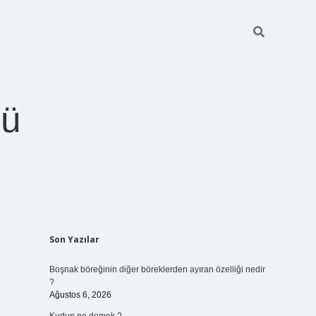
ğü
Sidebar
Son Yazılar
betci.org
Boşnak böreğinin diğer böreklerden ayıran özelliği nedir
?
Ağustos 6, 2026