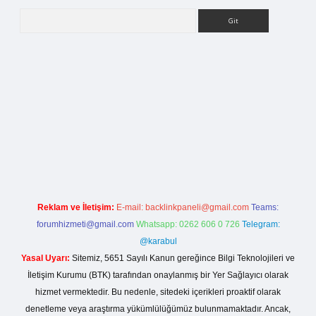
Arama
rg
Reklam ve İletişim:
E-mail:
backlinkpaneli@gmail.com
Teams:
forumhizmeti@gmail.com
Whatsapp: 0262 606 0 726
Telegram:
@karabul
Yasal Uyarı:
Sitemiz, 5651 Sayılı Kanun gereğince Bilgi Teknolojileri ve
İletişim Kurumu (BTK) tarafından onaylanmış bir Yer Sağlayıcı olarak
hizmet vermektedir. Bu nedenle, sitedeki içerikleri proaktif olarak
denetleme veya araştırma yükümlülüğümüz bulunmamaktadır. Ancak,