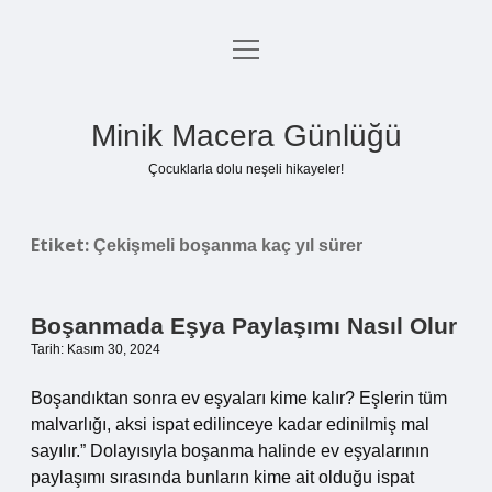
menüyü
Anasayfa
aç
Gizlilik Politikası
Minik Macera Günlüğü
Yasal Uyarı
Çocuklarla dolu neşeli hikayeler!
Hakkımızda
Etiket:
Çekişmeli boşanma kaç yıl sürer
Boşanmada Eşya Paylaşımı Nasıl Olur
Tarih: Kasım 30, 2024
Boşandıktan sonra ev eşyaları kime kalır? Eşlerin tüm
malvarlığı, aksi ispat edilinceye kadar edinilmiş mal
sayılır.” Dolayısıyla boşanma halinde ev eşyalarının
paylaşımı sırasında bunların kime ait olduğu ispat