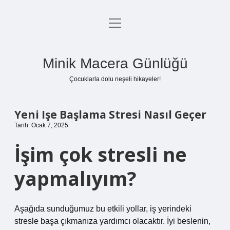
menüyü
Anasayfa
aç
Gizlilik Politikası
Minik Macera Günlüğü
Yasal Uyarı
Çocuklarla dolu neşeli hikayeler!
Hakkımızda
Yeni Işe Başlama Stresi Nasıl Geçer
Tarih: Ocak 7, 2025
İşim çok stresli ne
yapmalıyım?
Aşağıda sunduğumuz bu etkili yollar, iş yerindeki
stresle başa çıkmanıza yardımcı olacaktır. İyi beslenin,