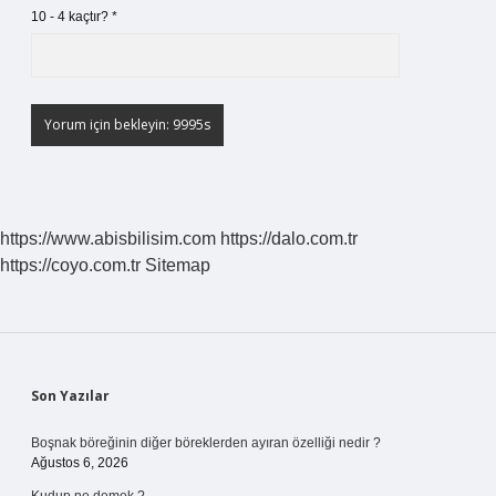
10 - 4 kaçtır?
*
https://www.abisbilisim.com
https://dalo.com.tr
https://coyo.com.tr
Sitemap
Sidebar
Son Yazılar
Boşnak böreğinin diğer böreklerden ayıran özelliği nedir ?
Ağustos 6, 2026