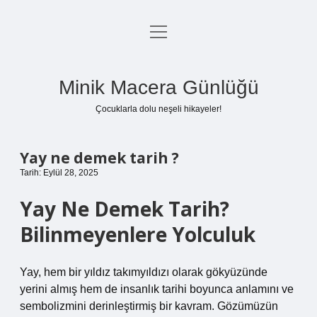
menüyü
Anasayfa
aç
Gizlilik Politikası
Minik Macera Günlüğü
Yasal Uyarı
Çocuklarla dolu neşeli hikayeler!
Hakkımızda
Yay ne demek tarih ?
Tarih: Eylül 28, 2025
Yay Ne Demek Tarih?
Bilinmeyenlere Yolculuk
Yay, hem bir yıldız takımyıldızı olarak gökyüzünde
yerini almış hem de insanlık tarihi boyunca anlamını ve
sembolizmini derinleştirmiş bir kavram. Gözümüzün