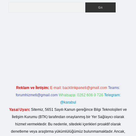
Arama
betci.org
Reklam ve İletişim:
E-mail:
backlinkpaneli@gmail.com
Teams:
forumhizmeti@gmail.com
Whatsapp: 0262 606 0 726
Telegram:
@karabul
Yasal Uyarı:
Sitemiz, 5651 Sayılı Kanun gereğince Bilgi Teknolojileri ve
İletişim Kurumu (BTK) tarafından onaylanmış bir Yer Sağlayıcı olarak
hizmet vermektedir. Bu nedenle, sitedeki içerikleri proaktif olarak
denetleme veya araştırma yükümlülüğümüz bulunmamaktadır. Ancak,