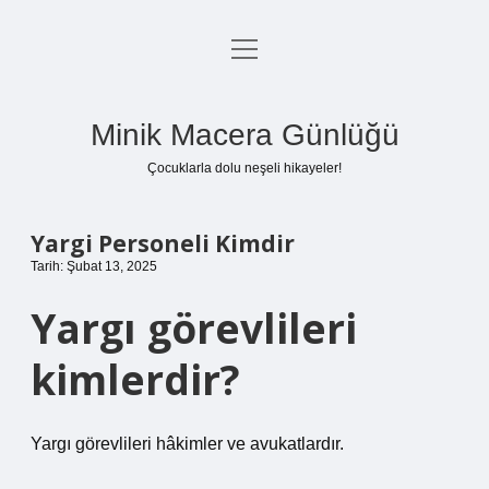
menüyü
Anasayfa
aç
Gizlilik Politikası
Minik Macera Günlüğü
Yasal Uyarı
Çocuklarla dolu neşeli hikayeler!
Hakkımızda
Yargi Personeli Kimdir
Tarih: Şubat 13, 2025
Yargı görevlileri
kimlerdir?
Yargı görevlileri hâkimler ve avukatlardır.