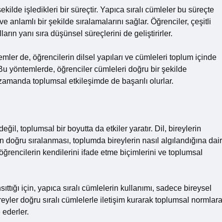
ekilde işledikleri bir süreçtir. Yapıca sıralı cümleler bu süreçte
ve anlamlı bir şekilde sıralamalarını sağlar. Öğrenciler, çeşitli
arın yanı sıra düşünsel süreçlerini de geliştirirler.
ler de, öğrencilerin dilsel yapıları ve cümleleri toplum içinde
Bu yöntemlerde, öğrenciler cümleleri doğru bir şekilde
nı zamanda toplumsal etkileşimde de başarılı olurlar.
ğil, toplumsal bir boyutta da etkiler yaratır. Dil, bireylerin
in doğru sıralanması, toplumda bireylerin nasıl algılandığına dair
 öğrencilerin kendilerini ifade etme biçimlerini ve toplumsal
nsıttığı için, yapıca sıralı cümlelerin kullanımı, sadece bireysel
ireyler doğru sıralı cümlelerle iletişim kurarak toplumsal normlar
 ederler.