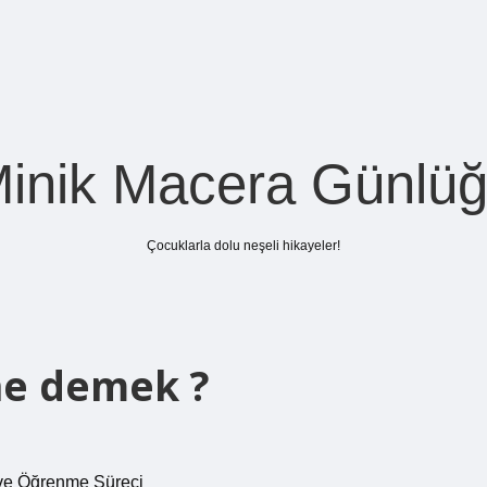
inik Macera Günlü
Çocuklarla dolu neşeli hikayeler!
 ne demek ?
 ve Öğrenme Süreci