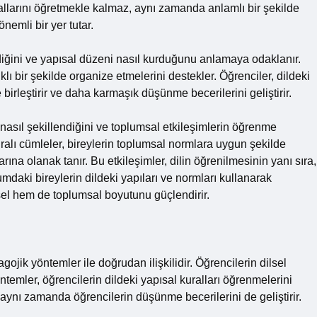
urallarını öğretmekle kalmaz, aynı zamanda anlamlı bir şekilde
emli bir yer tutar.
lediğini ve yapısal düzeni nasıl kurduğunu anlamaya odaklanır.
lı bir şekilde organize etmelerini destekler. Öğrenciler, dildeki
le birleştirir ve daha karmaşık düşünme becerilerini geliştirir.
asıl şekillendiğini ve toplumsal etkileşimlerin öğrenme
ralı cümleler, bireylerin toplumsal normlara uygun şekilde
rına olanak tanır. Bu etkileşimler, dilin öğrenilmesinin yanı sıra,
mdaki bireylerin dildeki yapıları ve normları kullanarak
sel hem de toplumsal boyutunu güçlendirir.
ojik yöntemler ile doğrudan ilişkilidir. Öğrencilerin dilsel
öntemler, öğrencilerin dildeki yapısal kuralları öğrenmelerini
z; aynı zamanda öğrencilerin düşünme becerilerini de geliştirir.