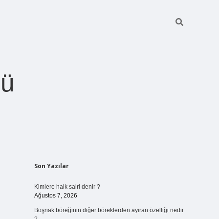
ğü
Sidebar
Son Yazılar
betci.org
Kimlere halk sairi denir ?
Ağustos 7, 2026
Boşnak böreğinin diğer böreklerden ayıran özelliği nedir