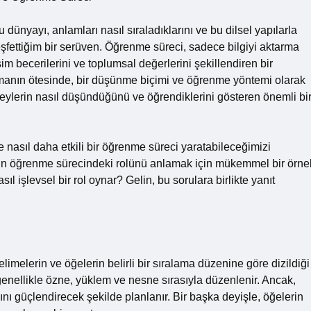
dünyayı, anlamları nasıl sıraladıklarını ve bu dilsel yapılarla
fettiğim bir serüven. Öğrenme süreci, sadece bilgiyi aktarma
im becerilerini ve toplumsal değerlerini şekillendiren bir
 olmanın ötesinde, bir düşünme biçimi ve öğrenme yöntemi olarak
ireylerin nasıl düşündüğünü ve öğrendiklerini gösteren önemli bi
e nasıl daha etkili bir öğrenme süreci yaratabileceğimizi
 dilin öğrenme sürecindeki rolünü anlamak için mükemmel bir örne
l işlevsel bir rol oynar? Gelin, bu sorulara birlikte yanıt
elimelerin ve öğelerin belirli bir sıralama düzenine göre dizildiği
enellikle özne, yüklem ve nesne sırasıyla düzenlenir. Ancak,
nı güçlendirecek şekilde planlanır. Bir başka deyişle, öğelerin