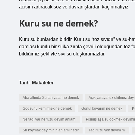
acısını artıracak söz ve davranışlardan kaçınmalıyız.
Kuru su ne demek?
Kuru su bunlardan biridir. Kuru su “toz sıvıdır” ve su
damlası kumlu bir silika zırhla çevrili olduğundan toz f
bildiğimiz şekliyle sıvı su oluşturamazlar.
Tarih:
Makaleler
Aba altında Sultan yatar ne demek
Açık yaraya tuz ekilmez dey
Göğsünü kemirmek ne demek
Gönül koyarım ne demek
K
Ne tadı var ne tuzu deyim anlamı
Pişmiş aşa su dökmek deyimin
Su koymak deyiminin anlamı nedir
Tadı tuzu yok deyim mi