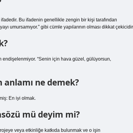
?
ifadedir. Bu ifadenin genellikle zengin bir kişi tarafından
ünyayı umursamıyor.” gibi cümle yapılarının olması dikkat çekicidir
k?
çin endişelenmiyor. “Senin için hava güzel, gülüyorsun,
n anlamı ne demek?
iş: En iyi olmak.
asözü mü deyim mi?
 projeye veya etkinliğe katkıda bulunmak ve o işin