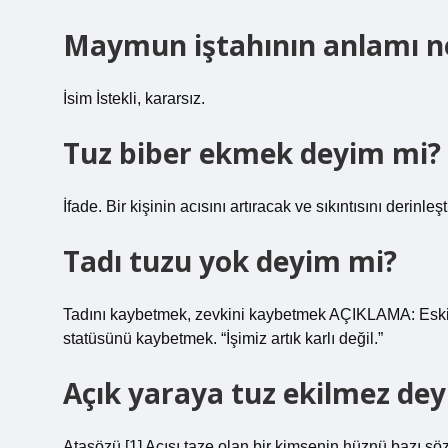
Maymun iştahının anlamı n
İsim İstekli, kararsız.
Tuz biber ekmek deyim mi?
İfade. Bir kişinin acısını artıracak ve sıkıntısını derinl
Tadı tuzu yok deyim mi?
Tadını kaybetmek, zevkini kaybetmek AÇIKLAMA: Eski z
statüsünü kaybetmek. “İşimiz artık karlı değil.”
Açık yaraya tuz ekilmez de
Atasözü [1] Acısı taze olan bir kimsenin hüznü bazı sö