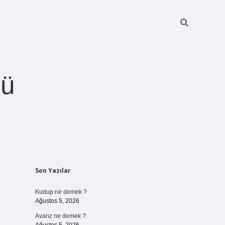
ğü
Sidebar
Son Yazılar
betci.org
Kudup ne demek ?
Ağustos 5, 2026
Avarız ne demek ?