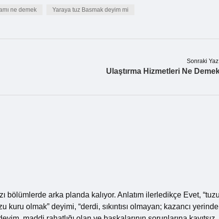
lamı ne demek
Yaraya tuz Basmak deyim mi
Sonraki Yaz
Ulaştırma Hizmetleri Ne Deme
 bölümlerde arka planda kalıyor. Anlatım ilerledikçe Evet, “tuz
zu kuru olmak” deyimi, “derdi, sıkıntısı olmayan; kazancı yerinde
eyim, maddi rahatlığı olan ve başkalarının sorunlarına kayıtsız