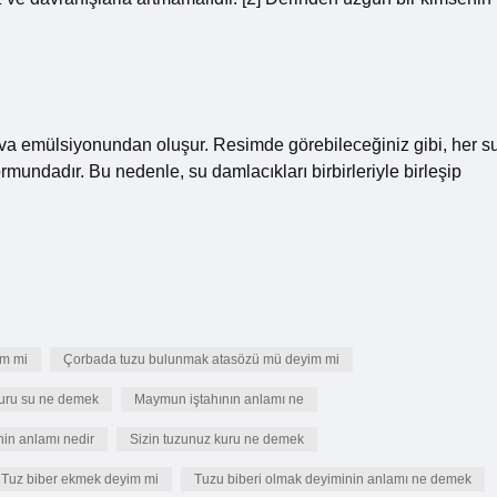
-hava emülsiyonundan oluşur. Resimde görebileceğiniz gibi, her s
ormundadır. Bu nedenle, su damlacıkları birbirleriyle birleşip
im mi
Çorbada tuzu bulunmak atasözü mü deyim mi
uru su ne demek
Maymun iştahının anlamı ne
in anlamı nedir
Sizin tuzunuz kuru ne demek
Tuz biber ekmek deyim mi
Tuzu biberi olmak deyiminin anlamı ne demek