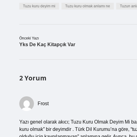
Tuzu kuru deyim mi
Tuzu kuru olmak anlamı ne
Tuzun an
Önceki Yazı
Yks De Kaç Kitapçık Var
2 Yorum
Frost
Yazı genel olarak akıcı; Tuzu Kuru Olmak Deyim Mi bazı
kuru olmak” bir deyimdir . Türk Dil Kurumu’na göre, “tu
olduğu için kaygılanmayan” anlamına gelir. Ayrıca, bu d