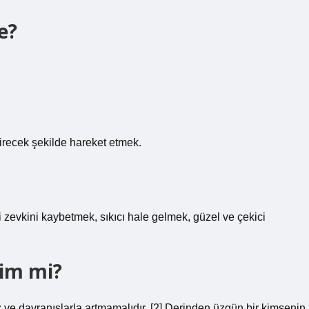
e?
eştirecek şekilde hareket etmek.
evkini kaybetmek, sıkıcı hale gelmek, güzel ve çekici
yim mi?
z ve davranışlarla artmamalıdır. [2] Derinden üzgün bir kimsenin