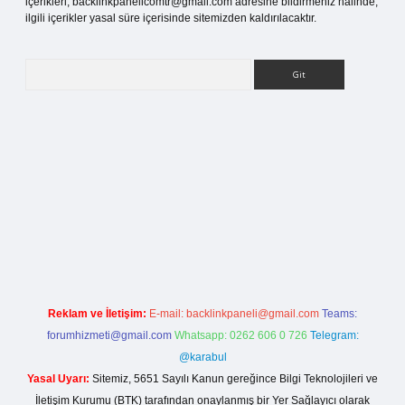
içerikleri,
backlinkpanelicomtr@gmail.com
adresine bildirmeniz halinde,
ilgili içerikler yasal süre içerisinde sitemizden kaldırılacaktır.
Arama
rg
Reklam ve İletişim:
E-mail:
backlinkpaneli@gmail.com
Teams:
forumhizmeti@gmail.com
Whatsapp: 0262 606 0 726
Telegram:
@karabul
Yasal Uyarı:
Sitemiz, 5651 Sayılı Kanun gereğince Bilgi Teknolojileri ve
İletişim Kurumu (BTK) tarafından onaylanmış bir Yer Sağlayıcı olarak