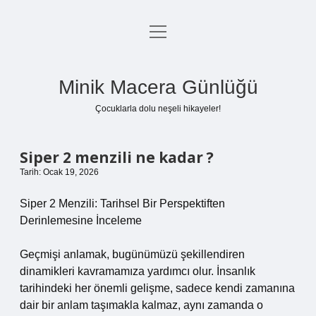
menüyü
Anasayfa
aç
Gizlilik Politikası
Minik Macera Günlüğü
Yasal Uyarı
Çocuklarla dolu neşeli hikayeler!
Hakkımızda
Siper 2 menzili ne kadar ?
Tarih: Ocak 19, 2026
Siper 2 Menzili: Tarihsel Bir Perspektiften
Derinlemesine İnceleme
Geçmişi anlamak, bugünümüzü şekillendiren
dinamikleri kavramamıza yardımcı olur. İnsanlık
tarihindeki her önemli gelişme, sadece kendi zamanına
dair bir anlam taşımakla kalmaz, aynı zamanda o