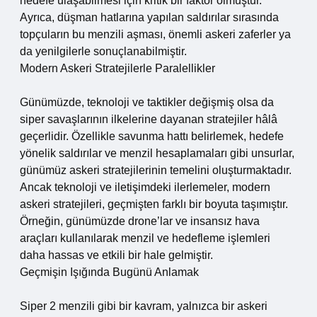
hedefe ulaşabilmesi için kritik bir faktör olmuştur.
Ayrıca, düşman hatlarına yapılan saldırılar sırasında
topçuların bu menzili aşması, önemli askeri zaferler ya
da yenilgilerle sonuçlanabilmiştir.
Modern Askeri Stratejilerle Paralellikler
Günümüzde, teknoloji ve taktikler değişmiş olsa da
siper savaşlarının ilkelerine dayanan stratejiler hâlâ
geçerlidir. Özellikle savunma hattı belirlemek, hedefe
yönelik saldırılar ve menzil hesaplamaları gibi unsurlar,
günümüz askeri stratejilerinin temelini oluşturmaktadır.
Ancak teknoloji ve iletişimdeki ilerlemeler, modern
askeri stratejileri, geçmişten farklı bir boyuta taşımıştır.
Örneğin, günümüzde drone’lar ve insansız hava
araçları kullanılarak menzil ve hedefleme işlemleri
daha hassas ve etkili bir hale gelmiştir.
Geçmişin Işığında Bugünü Anlamak
Siper 2 menzili gibi bir kavram, yalnızca bir askeri