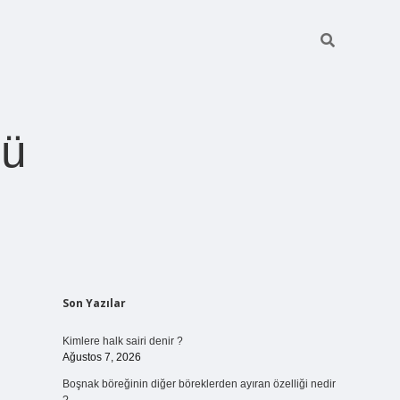
ğü
Sidebar
Son Yazılar
betci.org
Kimlere halk sairi denir ?
Ağustos 7, 2026
Boşnak böreğinin diğer böreklerden ayıran özelliği nedir