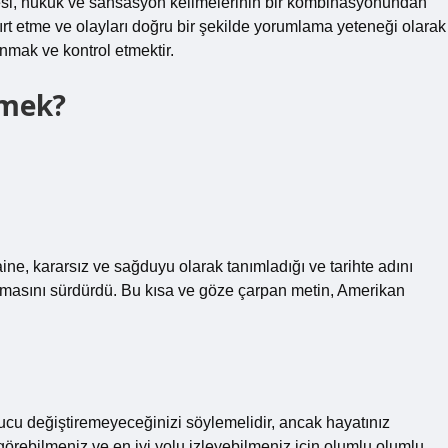
esi, hukuk ve sansasyon kelimelerinin bir kombinasyonundan
ırt etme ve olayları doğru bir şekilde yorumlama yeteneği olarak
anmak ve kontrol etmektir.
emek?
, kararsız ve sağduyu olarak tanımladığı ve tarihte adını
anmasını sürdürdü. Bu kısa ve göze çarpan metin, Amerikan
cu değiştiremeyeceğinizi söylemelidir, ancak hayatınız
 görebilmeniz ve en iyi yolu izleyebilmeniz için olumlu olumlu