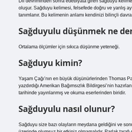
Dil devriminden sonra edebiyata giren sağduyu kelim
oluşur. Sağduyu kelimesi, felsefede doğru ve yanlış ay
tanımlanır. Bu kelimenin anlamı kendinizi bilinçli davr
Sağduyulu düşünmek ne d
Ortalama ölçümler için sıkıca düşünme yeteneği.
Sağduyu kimin?
Yaşam Çağı’nın en büyük düşünürlerinden Thomas Paine
yazdırdığı Amerikan Bağımsızlık Bildirgesi’nin hazırl
tarihinde yayınlanmış ve okuma eserlerinden biridir.
Sağduyulu nasıl olunur?
Sağduyu size bazı olayların meydana geldiğini ve sonu
üzerinde olumsuz bir etkiniz olmamalıdır. Parlak tarafı