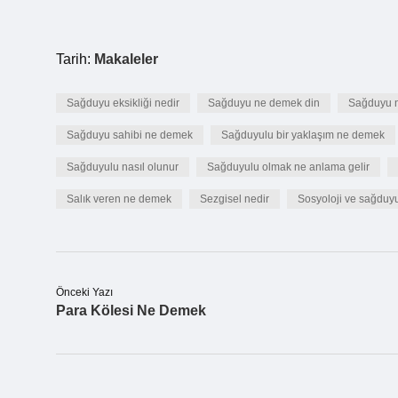
Tarih:
Makaleler
Sağduyu eksikliği nedir
Sağduyu ne demek din
Sağduyu n
Sağduyu sahibi ne demek
Sağduyulu bir yaklaşım ne demek
Sağduyulu nasıl olunur
Sağduyulu olmak ne anlama gelir
Salık veren ne demek
Sezgisel nedir
Sosyoloji ve sağduyu
Önceki Yazı
Para Kölesi Ne Demek