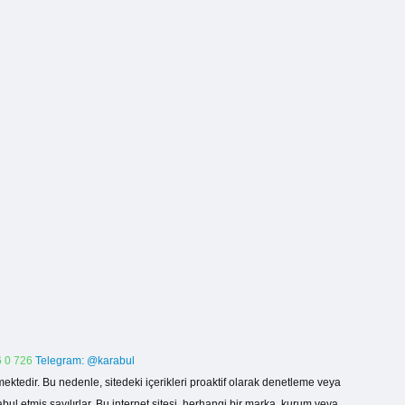
 0 726
Telegram: @karabul
ektedir. Bu nedenle, sitedeki içerikleri proaktif olarak denetleme veya
 etmiş sayılırlar. Bu internet sitesi, herhangi bir marka, kurum veya