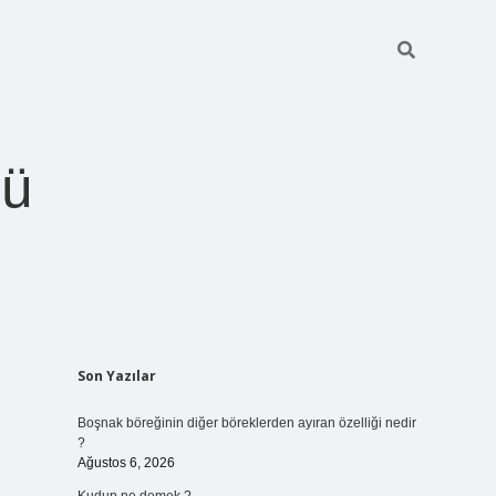
ğü
Sidebar
Son Yazılar
betci.org
Boşnak böreğinin diğer böreklerden ayıran özelliği nedir
?
Ağustos 6, 2026