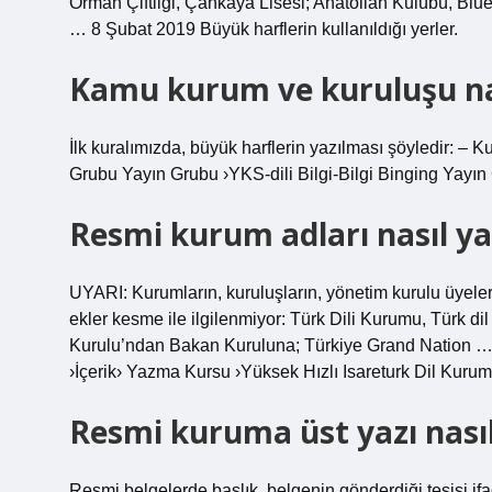
Orman Çiftliği, Çankaya Lisesi; Anatolian Kulübü, Blu
… 8 Şubat 2019 Büyük harflerin kullanıldığı yerler.
Kamu kurum ve kuruluşu nas
İlk kuralımızda, büyük harflerin yazılması şöyledir: – 
Grubu Yayın Grubu ›YKS-dili Bilgi-Bilgi Binging Yayın
Resmi kurum adları nasıl yaz
UYARI: Kurumların, kuruluşların, yönetim kurulu üyeleri
ekler kesme ile ilgilenmiyor: Türk Dili Kurumu, Türk dil o
Kurulu’ndan Bakan Kuruluna; Türkiye Grand Nation … 3
›İçerik› Yazma Kursu ›Yüksek Hızlı Isareturk Dil Kurum
Resmi kuruma üst yazı nasıl 
Resmi belgelerde başlık, belgenin gönderdiği tesisi if