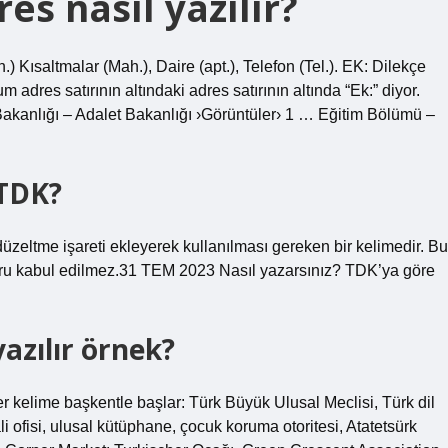
s nasıl yazılır?
.) Kısaltmalar (Mah.), Daire (apt.), Telefon (Tel.). EK: Dilekçe
 adres satırının altındaki adres satırının altında “Ek:” diyor.
akanlığı – Adalet Bakanlığı ›Görüntüler› 1 … Eğitim Bölümü –
 TDK?
eltme işareti ekleyerek kullanılması gereken bir kelimedir. Bu
ğru kabul edilmez.31 TEM 2023 Nasıl yazarsınız? TDK’ya göre
azılır örnek?
er kelime başkentle başlar: Türk Büyük Ulusal Meclisi, Türk dil
li ofisi, ulusal kütüphane, çocuk koruma otoritesi, Atatetsürk