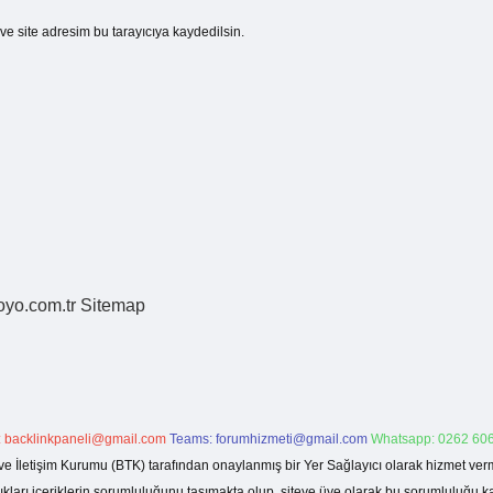
e site adresim bu tarayıcıya kaydedilsin.
coyo.com.tr
Sitemap
:
backlinkpaneli@gmail.com
Teams:
forumhizmeti@gmail.com
Whatsapp: 0262 606
ve İletişim Kurumu (BTK) tarafından onaylanmış bir Yer Sağlayıcı olarak hizmet verm
rı içeriklerin sorumluluğunu taşımakta olup, siteye üye olarak bu sorumluluğu kabul