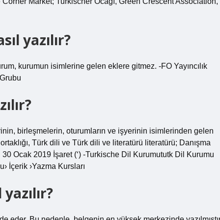
e Corner Market; Turkischer Ocağı, Green Crescent Association,
ıl yazılır?
Kurum, kurumun isimlerine gelen eklere gitmez. -FO Yayıncılık
 Grubu
ılır?
nin, birleşmelerin, oturumların ve işyerinin isimlerinden gelen
rtaklığı, Türk dili ve Türk dili ve literatürü literatürü; Danışma
0 Ocak 2019 İşaret (‘) -Turkische Dil Kurumututk Dil Kurumu
u› İçerik ›Yazma Kursları
yazılır?
ade eder. Bu nedenle, belgenin en yüksek merkezinde yazılmıştır