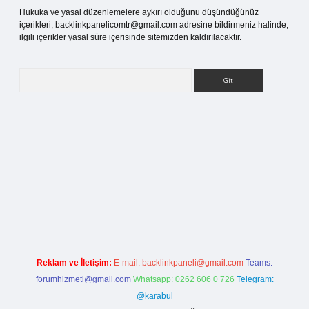
Hukuka ve yasal düzenlemelere aykırı olduğunu düşündüğünüz
içerikleri,
backlinkpanelicomtr@gmail.com
adresine bildirmeniz halinde,
ilgili içerikler yasal süre içerisinde sitemizden kaldırılacaktır.
Arama
ci.org
Reklam ve İletişim:
E-mail:
backlinkpaneli@gmail.com
Teams:
forumhizmeti@gmail.com
Whatsapp: 0262 606 0 726
Telegram:
@karabul