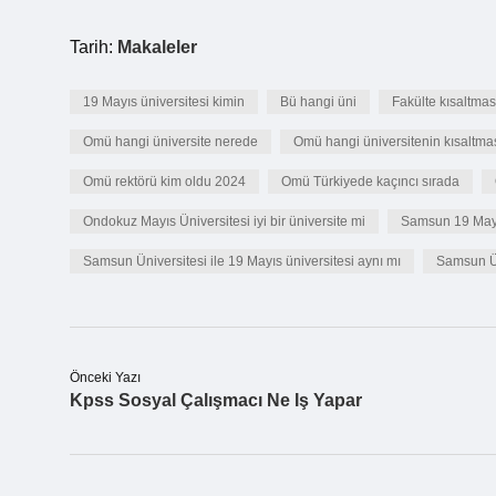
Tarih:
Makaleler
19 Mayıs üniversitesi kimin
Bü hangi üni
Fakülte kısaltması
Omü hangi üniversite nerede
Omü hangi üniversitenin kısaltma
Omü rektörü kim oldu 2024
Omü Türkiyede kaçıncı sırada
Ondokuz Mayıs Üniversitesi iyi bir üniversite mi
Samsun 19 Mayıs
Samsun Üniversitesi ile 19 Mayıs üniversitesi aynı mı
Samsun Ün
Önceki Yazı
Kpss Sosyal Çalışmacı Ne Iş Yapar