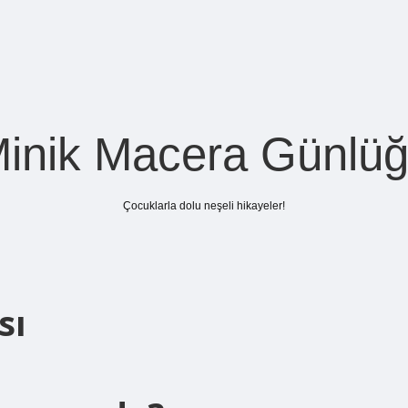
inik Macera Günlü
Çocuklarla dolu neşeli hikayeler!
sı