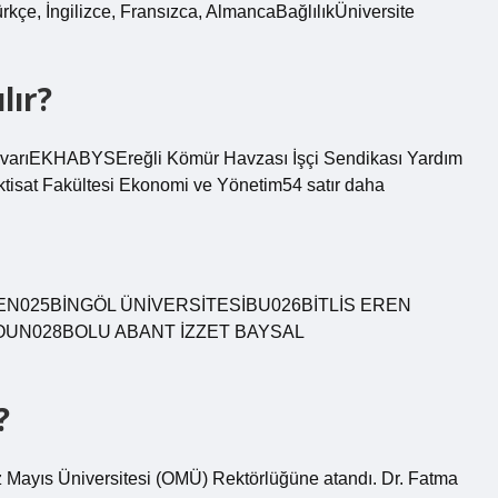
rkçe, İngilizce, Fransızca, AlmancaBağlılıkÜniversite
lır?
tuvarıEKHABYSEreğli Kömür Havzası İşçi Sendikası Yardım
isat Fakültesi Ekonomi ve Yönetim54 satır daha
EN025BİNGÖL ÜNİVERSİTESİBU026BİTLİS EREN
OUN028BOLU ABANT İZZET BAYSAL
?
z Mayıs Üniversitesi (OMÜ) Rektörlüğüne atandı. Dr. Fatma