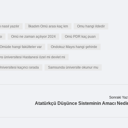
 nasıl yazılır
İlkadım Omü arası kaç km
Omu hangi ildedir
sı
Omü ne zaman açılıyor 2024
Omü PDR kaç puan
Omüde hangi fakülteler var
Ondokuz Mayıs hangi şehirde
 üniversitesi Hastanesi özel mi devlet mi
iversitesi kaçıncı sırada
Samsunda üniversite okunur mu
Sonraki Yaz
Atatürkçü Düşünce Sisteminin Amacı Nedi