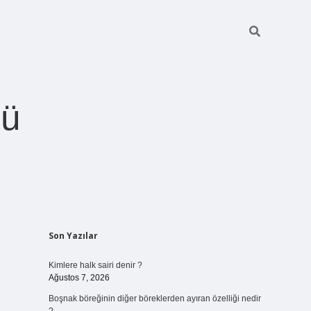
ğü
Sidebar
Son Yazılar
betci.org
Kimlere halk sairi denir ?
Ağustos 7, 2026
Boşnak böreğinin diğer böreklerden ayıran özelliği nedir