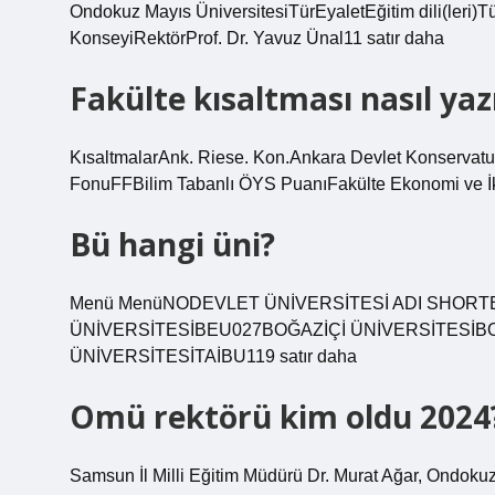
Ondokuz Mayıs ÜniversitesiTürEyaletEğitim dili(leri)Tü
KonseyiRektörProf. Dr. Yavuz Ünal11 satır daha
Fakülte kısaltması nasıl yazı
KısaltmalarAnk. Riese. Kon.Ankara Devlet Konserva
FonuFFBilim Tabanlı ÖYS PuanıFakülte Ekonomi ve İkt
Bü hangi üni?
Menü MenüNODEVLET ÜNİVERSİTESİ ADI SHORT
ÜNİVERSİTESİBEU027BOĞAZİÇİ ÜNİVERSİTESİB
ÜNİVERSİTESİTAİBU119 satır daha
Omü rektörü kim oldu 2024
Samsun İl Milli Eğitim Müdürü Dr. Murat Ağar, Ondoku