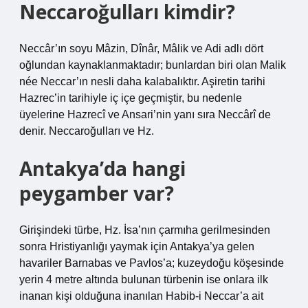
Neccaroğulları kimdir?
Neccâr’ın soyu Mâzin, Dînâr, Mâlik ve Adi adlı dört
oğlundan kaynaklanmaktadır; bunlardan biri olan Malik
née Neccar’ın nesli daha kalabalıktır. Aşiretin tarihi
Hazrec’in tarihiyle iç içe geçmiştir, bu nedenle
üyelerine Hazrecî ve Ansari’nin yanı sıra Neccârî de
denir. Neccaroğulları ve Hz.
Antakya’da hangi
peygamber var?
Girişindeki türbe, Hz. İsa’nın çarmıha gerilmesinden
sonra Hristiyanlığı yaymak için Antakya’ya gelen
havariler Barnabas ve Pavlos’a; kuzeydoğu köşesinde
yerin 4 metre altında bulunan türbenin ise onlara ilk
inanan kişi olduğuna inanılan Habib-i Neccar’a ait