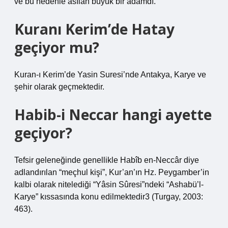
ve bu nedenle asılan büyük bir adamdı.
Kuranı Kerim’de Hatay
geçiyor mu?
Kuran-ı Kerim’de Yasin Suresi’nde Antakya, Karye ve
şehir olarak geçmektedir.
Habib-i Neccar hangi ayette
geçiyor?
Tefsir geleneğinde genellikle Habîb en-Neccâr diye
adlandırılan “meçhul kişi”, Kur’an’ın Hz. Peygamber’in
kalbi olarak nitelediği “Yâsin Sûresi”ndeki “Ashabü’l-
Karye” kıssasında konu edilmektedir3 (Turgay, 2003:
463).