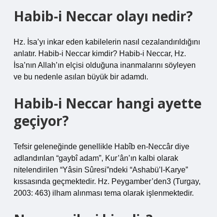
Habib-i Neccar olayı nedir?
Hz. İsa’yı inkar eden kabilelerin nasıl cezalandırıldığını
anlatır. Habib-i Neccar kimdir? Habib-i Neccar, Hz.
İsa’nın Allah’ın elçisi olduğuna inanmalarını söyleyen
ve bu nedenle asılan büyük bir adamdı.
Habib-i Neccar hangi ayette
geçiyor?
Tefsir geleneğinde genellikle Habîb en-Neccâr diye
adlandırılan “gaybî adam”, Kur’ân’ın kalbi olarak
nitelendirilen “Yâsin Sûresi”ndeki “Ashabü’l-Karye”
kıssasında geçmektedir. Hz. Peygamber’den3 (Turgay,
2003: 463) ilham alınması tema olarak işlenmektedir.