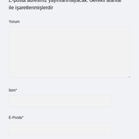
E-posta adresiniz yayınlanmayacak.
Gerekli alanlar
*
ile işaretlenmişlerdir
Yorum
İsim*
E-Posta*