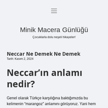
menüyü
Anasayfa
aç
Gizlilik Politikası
Minik Macera Günlüğü
Yasal Uyarı
Çocuklarla dolu neşeli hikayeler!
Hakkımızda
Neccar Ne Demek Ne Demek
Tarih: Kasım 2, 2024
Neccar’ın anlamı
nedir?
Genel olarak Türkçe karşılığına baktığımızda bu
kelimenin “marangoz” anlamını görüyoruz. Yani hem