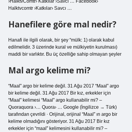
›HalktvComtr› Katkılar ›Savcı … Facebook›
Halktvcomtr ›Katkılar› Savcı …
Hanefilere göre mal nedir?
Hanafi ile ilgili olarak, bir şey “mülk: 1) olarak kabul
edilmelidir. 3 üzerinde kural ve mülkiyetin kurulması)
maddi bir varlıktır. Bu üç özelliğe sahip olmayan şeyler
Mal argo kelime mi?
“Maal” argo bir kelime değil. 31 Ağu 2017 “Maal” argo
bir kelime değil. 31 Ağu 2017 Bir kız, erkekler için
“Maal” kelimesi “Maal” argo kullanabilir mi? –
Quoraquora ›… Quora› … Google (İngilizce → Türk)
tarafından çevrildi · Orijinal, orijinal “Maal” ın argo bir
kelime olmadığını gösteriyor. 31 Ağu 2017 Bir kız
erkekler için “maal” kelimesini kullanabilir mi? –