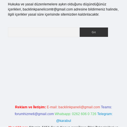
Hukuka ve yasal düzenlemelere aykırı olduğunu düşündüğünüz
içerikleri,
backlinkpanelicomtr@gmail.com
adresine bildirmeniz halinde,
ilgili içerikler yasal süre içerisinde sitemizden kaldırılacaktır.
Arama
ci.org
Reklam ve İletişim:
E-mail:
backlinkpaneli@gmail.com
Teams:
forumhizmeti@gmail.com
Whatsapp: 0262 606 0 726
Telegram:
@karabul