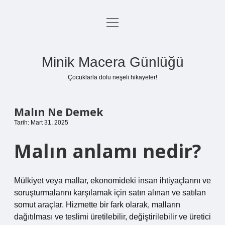
menüyü
Anasayfa
aç
Gizlilik Politikası
Minik Macera Günlüğü
Yasal Uyarı
Çocuklarla dolu neşeli hikayeler!
Hakkımızda
Malın Ne Demek
Tarih: Mart 31, 2025
Malın anlamı nedir?
Mülkiyet veya mallar, ekonomideki insan ihtiyaçlarını ve
soruşturmalarını karşılamak için satın alınan ve satılan
somut araçlar. Hizmette bir fark olarak, malların
dağıtılması ve teslimi üretilebilir, değiştirilebilir ve üretici