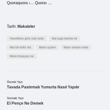
Quoraquora ›… Quora› …
Tarih:
Makaleler
Hanefilere göre mal nedir
Mal argo kelime mi
Mal bir küfür mü
Malın açılımı
Malın anlamı nedir
Malın Arapçası ne
Önceki Yazı
Tavada Pastırmalı Yumurta Nasıl Yapılır
Sonraki Yazı
El Pençe Ne Demek