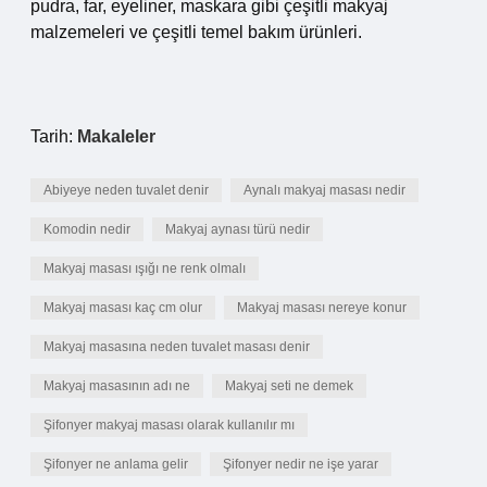
pudra, far, eyeliner, maskara gibi çeşitli makyaj
malzemeleri ve çeşitli temel bakım ürünleri.
Tarih:
Makaleler
Abiyeye neden tuvalet denir
Aynalı makyaj masası nedir
Komodin nedir
Makyaj aynası türü nedir
Makyaj masası ışığı ne renk olmalı
Makyaj masası kaç cm olur
Makyaj masası nereye konur
Makyaj masasına neden tuvalet masası denir
Makyaj masasının adı ne
Makyaj seti ne demek
Şifonyer makyaj masası olarak kullanılır mı
Şifonyer ne anlama gelir
Şifonyer nedir ne işe yarar