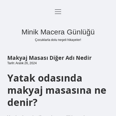
menüyü
Anasayfa
aç
Gizlilik Politikası
Minik Macera Günlüğü
Yasal Uyarı
Çocuklarla dolu neşeli hikayeler!
Hakkımızda
Makyaj Masası Diğer Adı Nedir
Tarih: Aralık 26, 2024
Yatak odasında
makyaj masasına ne
denir?