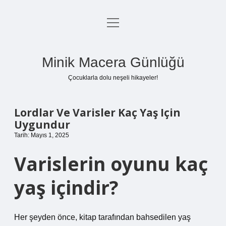
menüyü
Anasayfa
aç
Gizlilik Politikası
Minik Macera Günlüğü
Yasal Uyarı
Çocuklarla dolu neşeli hikayeler!
Hakkımızda
Lordlar Ve Varisler Kaç Yaş Için
Uygundur
Tarih: Mayıs 1, 2025
Varislerin oyunu kaç
yaş içindir?
Her şeyden önce, kitap tarafından bahsedilen yaş