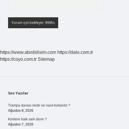
https://www.abisbilisim.com
https://dalo.com.tr
https://coyo.com.tr
Sitemap
Sidebar
Son Yazılar
Trampa davası nedir ve nasıl kullanılır ?
Ağustos 8, 2026
Kimlere halk sairi denir ?
Ağustos 7, 2026