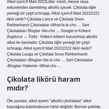
Alkol içerir.8 Mart 2022Likle: müsli, meyve veya
sebzelerden damıtılmış alkollü içecek. Çikolata öğle
yemeği bir çeşit schnapp. Alkol içerir.8 Mart 20222222
likör nedir? Çikolata Lance ve Çikolata Sıvısı
Rehberharsh Çikolatalar ›What-Is-Is-cho … Sert
Çikolatalar› Bloglar ›Ne-cho … Google’ın Kökeni
(İngilizce → Türk) · Kökeni kökeni kurutulmuş alkollü
alkol ile damlatılır. Çikolata öğle yemeği bir çeşit
schnapp. Alkol içerir.8 Mart 20222222 likör nedir?
Çikolata Lauga ve Çikolata Sıvısı Rehberharsh
Çikolataları ›Bloglar› Ne-Is-cho … Sert Çikolatalar
›Bloglar› Haberler ›What-cho …
Çikolata likörü haram
mıdır?
Öte yandan, alkol içeren “alkollü çikolatalar” alkol
kaynağına bakılmaksızın helal değildir. Benzer şekilde,