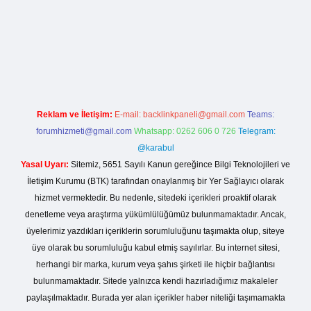
ci.org
Reklam ve İletişim:
E-mail:
backlinkpaneli@gmail.com
Teams:
forumhizmeti@gmail.com
Whatsapp: 0262 606 0 726
Telegram:
@karabul
Yasal Uyarı:
Sitemiz, 5651 Sayılı Kanun gereğince Bilgi Teknolojileri ve
İletişim Kurumu (BTK) tarafından onaylanmış bir Yer Sağlayıcı olarak
hizmet vermektedir. Bu nedenle, sitedeki içerikleri proaktif olarak
denetleme veya araştırma yükümlülüğümüz bulunmamaktadır. Ancak,
üyelerimiz yazdıkları içeriklerin sorumluluğunu taşımakta olup, siteye
üye olarak bu sorumluluğu kabul etmiş sayılırlar. Bu internet sitesi,
herhangi bir marka, kurum veya şahıs şirketi ile hiçbir bağlantısı
bulunmamaktadır. Sitede yalnızca kendi hazırladığımız makaleler
paylaşılmaktadır. Burada yer alan içerikler haber niteliği taşımamakta