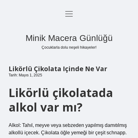
menüyü
Anasayfa
aç
Gizlilik Politikası
Minik Macera Günlüğü
Yasal Uyarı
Çocuklarla dolu neşeli hikayeler!
Hakkımızda
Likörlü Çikolata Içinde Ne Var
Tarih: Mayıs 1, 2025
Likörlü çikolatada
alkol var mı?
Alkol: Tahıl, meyve veya sebzeden yapılmış damıtılmış
alkollü içecek. Çikolata öğle yemeği bir çeşit schnapp.