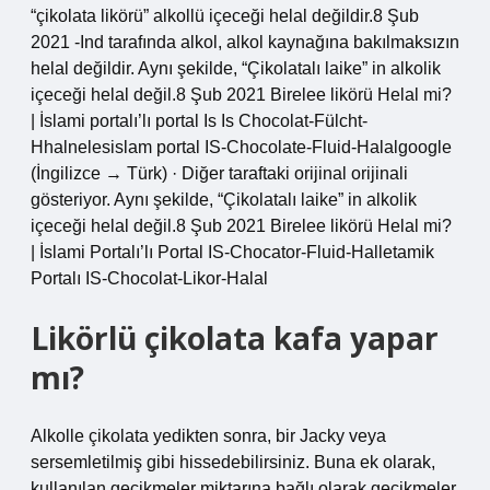
“çikolata likörü” alkollü içeceği helal değildir.8 Şub
2021 -Ind tarafında alkol, alkol kaynağına bakılmaksızın
helal değildir. Aynı şekilde, “Çikolatalı laike” in alkolik
içeceği helal değil.8 Şub 2021 Birelee likörü Helal mi?
| İslami portalı’lı portal Is Is Chocolat-Fülcht-
Hhalnelesislam portal IS-Chocolate-Fluid-Halalgoogle
(İngilizce → Türk) · Diğer taraftaki orijinal orijinali
gösteriyor. Aynı şekilde, “Çikolatalı laike” in alkolik
içeceği helal değil.8 Şub 2021 Birelee likörü Helal mi?
| İslami Portalı’lı Portal IS-Chocator-Fluid-Halletamik
Portalı IS-Chocolat-Likor-Halal
Likörlü çikolata kafa yapar
mı?
Alkolle çikolata yedikten sonra, bir Jacky veya
sersemletilmiş gibi hissedebilirsiniz. Buna ek olarak,
kullanılan gecikmeler miktarına bağlı olarak gecikmeler,