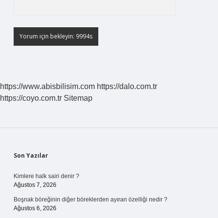
https://www.abisbilisim.com
https://dalo.com.tr
https://coyo.com.tr
Sitemap
Sidebar
Son Yazılar
Kimlere halk sairi denir ?
Ağustos 7, 2026
Boşnak böreğinin diğer böreklerden ayıran özelliği nedir ?
Ağustos 6, 2026