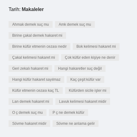
Tarih:
Makaleler
Ahmak demek suç mu
Amk demek suç mu
Birine çakal demek hakaret mi
Birine küfür etmenin cezası nedir
Bok kelimesi hakaret mi
Çakal kelimesi hakaret mi
Çok küfür eden kişiye ne denir
Geri zekalı hakaret mi
Hangi hakaretler suç değil
Hangi küfür hakaret sayılmaz
Kaç çeşit küfür var
Küfür etmenin cezası kaç TL
Küfürden sicile işler mi
Lan demek hakaret mi
Lavuk kelimesi hakaret midir
O ç demek suç mu
P ç ne demek küfür
Sövme hakaret midir
Sövme ne anlama gelir