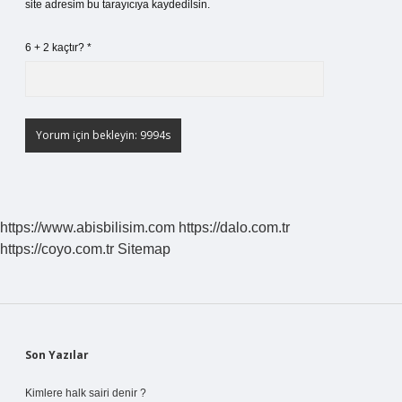
site adresim bu tarayıcıya kaydedilsin.
6 + 2 kaçtır?
*
https://www.abisbilisim.com
https://dalo.com.tr
https://coyo.com.tr
Sitemap
Sidebar
Son Yazılar
Kimlere halk sairi denir ?