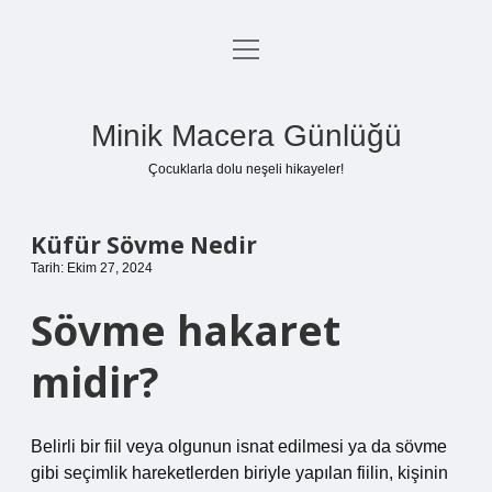
menüyü
Anasayfa
aç
Gizlilik Politikası
Minik Macera Günlüğü
Yasal Uyarı
Çocuklarla dolu neşeli hikayeler!
Hakkımızda
Küfür Sövme Nedir
Tarih: Ekim 27, 2024
Sövme hakaret
midir?
Belirli bir fiil veya olgunun isnat edilmesi ya da sövme
gibi seçimlik hareketlerden biriyle yapılan fiilin, kişinin