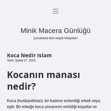
menüyü
Anasayfa
aç
Gizlilik Politikası
Minik Macera Günlüğü
Yasal Uyarı
Çocuklarla dolu neşeli hikayeler!
Hakkımızda
Koca Nedir Islam
Tarih: Şubat 17, 2025
Kocanın manası
nedir?
Koca (husbandman), bir kadının evlendiği erkek veya
eştir. Bir erkeğe koca unvanının verildiği koşullar ve