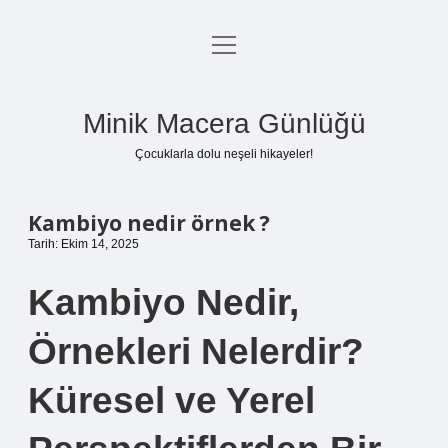
menüyü
Anasayfa
aç
Gizlilik Politikası
Minik Macera Günlüğü
Yasal Uyarı
Çocuklarla dolu neşeli hikayeler!
Hakkımızda
Kambiyo nedir örnek ?
Tarih: Ekim 14, 2025
Kambiyo Nedir,
Örnekleri Nelerdir?
Küresel ve Yerel