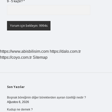
9 - 5 kaçtır?
*
https://www.abisbilisim.com
https://dalo.com.tr
https://coyo.com.tr
Sitemap
Sidebar
Son Yazılar
Boşnak böreğinin diğer böreklerden ayıran özelliği nedir ?
Ağustos 6, 2026
Kudup ne demek ?