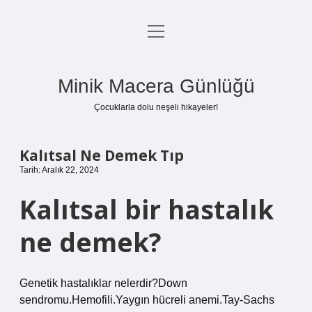
menüyü
Anasayfa
aç
Gizlilik Politikası
Minik Macera Günlüğü
Yasal Uyarı
Çocuklarla dolu neşeli hikayeler!
Hakkımızda
Kalıtsal Ne Demek Tıp
Tarih: Aralık 22, 2024
Kalıtsal bir hastalık
ne demek?
Genetik hastalıklar nelerdir?Down
sendromu.Hemofili.Yaygın hücreli anemi.Tay-Sachs