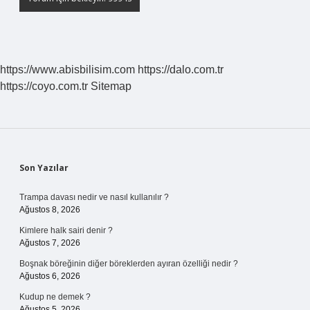
https://www.abisbilisim.com
https://dalo.com.tr
https://coyo.com.tr
Sitemap
Sidebar
Son Yazılar
Trampa davası nedir ve nasıl kullanılır ?
Ağustos 8, 2026
Kimlere halk sairi denir ?
Ağustos 7, 2026
Boşnak böreğinin diğer böreklerden ayıran özelliği nedir ?
Ağustos 6, 2026
Kudup ne demek ?
Ağustos 5, 2026