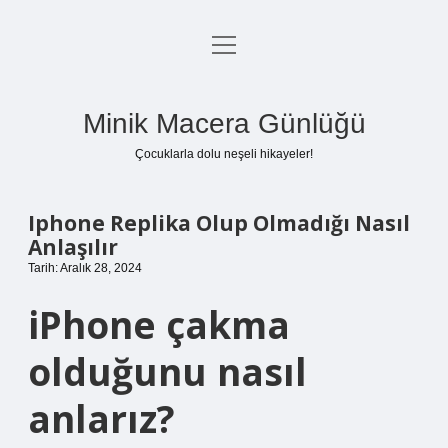
menüyü
Anasayfa
aç
Gizlilik Politikası
Minik Macera Günlüğü
Yasal Uyarı
Çocuklarla dolu neşeli hikayeler!
Hakkımızda
Iphone Replika Olup Olmadığı Nasıl
Anlaşılır
Tarih: Aralık 28, 2024
iPhone çakma
olduğunu nasıl
anlarız?