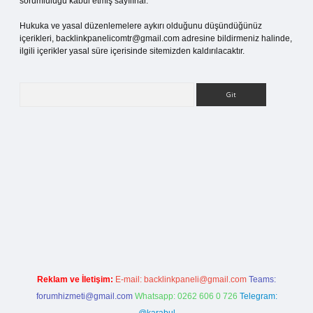
sorumluluğu kabul etmiş sayılırlar.
Hukuka ve yasal düzenlemelere aykırı olduğunu düşündüğünüz
içerikleri,
backlinkpanelicomtr@gmail.com
adresine bildirmeniz halinde,
ilgili içerikler yasal süre içerisinde sitemizden kaldırılacaktır.
Arama
i.org
Reklam ve İletişim:
E-mail:
backlinkpaneli@gmail.com
Teams:
forumhizmeti@gmail.com
Whatsapp: 0262 606 0 726
Telegram: