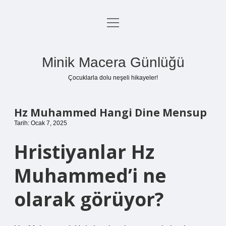
menüyü
Anasayfa
aç
Gizlilik Politikası
Minik Macera Günlüğü
Yasal Uyarı
Çocuklarla dolu neşeli hikayeler!
Hakkımızda
Hz Muhammed Hangi Dine Mensup
Tarih: Ocak 7, 2025
Hristiyanlar Hz
Muhammed’i ne
olarak görüyor?