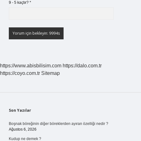
9 - 5 kaçtır?
*
https://www.abisbilisim.com
https://dalo.com.tr
https://coyo.com.tr
Sitemap
Sidebar
Son Yazılar
Boşnak böreğinin diğer böreklerden ayıran özelliği nedir ?
Ağustos 6, 2026
Kudup ne demek ?