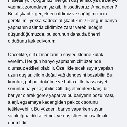
hissettiriyor. Çoğumuz, her gün duş almak ya da banyo
yapmak zorundaymışız gibi hissediyoruz. Ama neden?
Bu alışkanlık gerçekten cildimiz ve sağlığımız için
gerekli mi, yoksa sadece alışkanlık mı? Her gün banyo
yapmanın aslında cildimize zarar verebileceğini
düşündüğümüzde, bu sorunun daha da önemli
olduğunu fark ediyorum.
Öncelikle, cilt uzmanlarının söylediklerine kulak
verelim. Her gün banyo yapmanın cilt üzerinde
olumsuz etkileri olabilir. Özellikle sıcak suyla yapılan
uzun duşlar, cildin doğal yağ dengesini bozabilir. Bu,
kuruluk, pul pul dökülme ve hatta ciltte hassasiyet
sorunlarına yol açabilir. Cilt, dış etmenlere karşı bir
bariyer olarak görev yapar ve bu bariyerin bozulması,
alerji, egzamaya kadar giden pek çok sorunu
tetikleyebilir. Bu yüzden, banyo yaparken suyun
sıcaklığına dikkat etmek ve duş süresini kısaltmak
önemlidir.