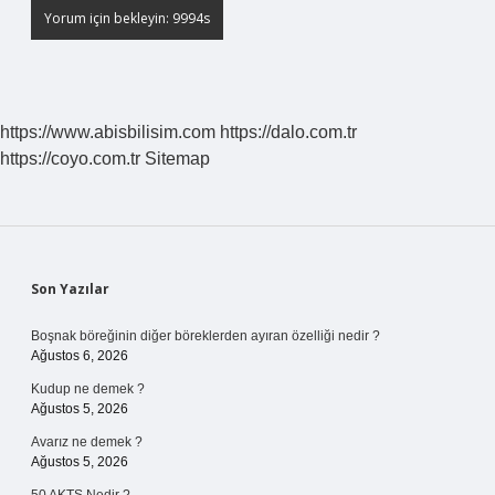
https://www.abisbilisim.com
https://dalo.com.tr
https://coyo.com.tr
Sitemap
Sidebar
Son Yazılar
Boşnak böreğinin diğer böreklerden ayıran özelliği nedir ?
Ağustos 6, 2026
Kudup ne demek ?
Ağustos 5, 2026
Avarız ne demek ?
Ağustos 5, 2026