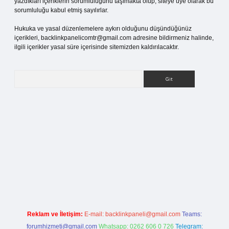
yazdıkları içeriklerin sorumluluğunu taşımakta olup, siteye üye olarak bu
sorumluluğu kabul etmiş sayılırlar.
Hukuka ve yasal düzenlemelere aykırı olduğunu düşündüğünüz
içerikleri,
backlinkpanelicomtr@gmail.com
adresine bildirmeniz halinde,
ilgili içerikler yasal süre içerisinde sitemizden kaldırılacaktır.
Arama
rg
Reklam ve İletişim:
E-mail:
backlinkpaneli@gmail.com
Teams:
forumhizmeti@gmail.com
Whatsapp: 0262 606 0 726
Telegram: