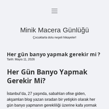
menüyü
Anasayfa
aç
Gizlilik Politikası
Minik Macera Günlüğü
Yasal Uyarı
Çocuklarla dolu neşeli hikayeler!
Hakkımızda
Her gün banyo yapmak gerekir mi ?
Tarih: Mayıs 11, 2026
Her Gün Banyo Yapmak
Gerekir Mi?
İstanbul’da, 27 yaşında, sabahları ofise giden,
akşamları blog yazan sıradan bir yetişkin olarak her
gün banyo yapmanın gerekliliği üzerine kafa yormak