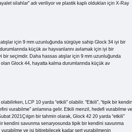
yalet silahlar” adı veriliyor ve plastik kaplı oldukları için X-Ray
 atışlar için 9 mm uzunluğunda sürgüye sahip Glock 34 iyi bir
durumlarında küçük av hayvanlarını avlamak için iyi bir
i bir seçimdir. Daha hassas atışlar için 9 mm uzunluğunda
a olan Glock 44, hayatta kalma durumlarında küçük av
labilirken, LCP 10 yarda “etkili” olabilir. “Etkili”, “tipik bir kendin
ni vurabilme” anlamına gelir. Etkili menzil, hedefi vurabilme v
 Şubat 2021Çılgın bir tahmin olarak, Glock 42 20 yarda “etkili”
ipik bir kendini savunma senaryosunda tipik bir kendini savunma
i vurabilme ve işi bitirebilecek kadar sert vurabilmenin