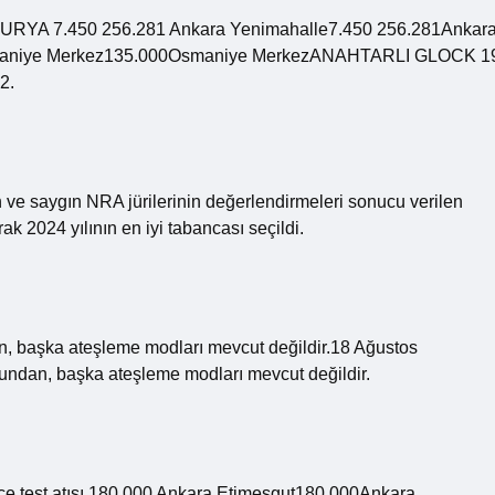
URYA 7.450 256.281 Ankara Yenimahalle7.450 256.281Ankar
niye Merkez135.000Osmaniye MerkezANAHTARLI GLOCK 1
2.
ve saygın NRA jürilerinin değerlendirmeleri sonucu verilen
2024 yılının en iyi tabancası seçildi.
an, başka ateşleme modları mevcut değildir.18 Ağustos
ğundan, başka ateşleme modları mevcut değildir.
e test atışı 180.000 Ankara Etimesgut180.000Ankara