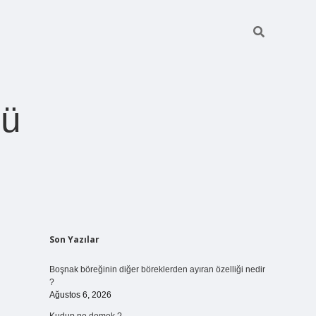
ğü
Sidebar
Son Yazılar
betci.org
Boşnak böreğinin diğer böreklerden ayıran özelliği nedir
?
Ağustos 6, 2026