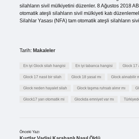
silahların sivil mülkiyetini düzenler. 8 Ağustos 2018 A
otomatik ateşli silahların sivil mülkiyeti katı düzenlem
Silahlar Yasası (NFA) tam otomatik ateşli silahların sivi
Tarih:
Makaleler
En iyi Glock silah hangisi
En iyi tabanca hangisi
Glock 17 
Glock 17 nasıl bir silah
Glock 18 yasal mı
Glock alınabilir 
Glock neden hayalet silah
Glock taşıma ruhsatı alınır mı
Gl
Glock17 yarı otomatik mi
Glockda emniyet var mı
Türkiyed
Önceki Yazı
Kurtlar Vadisi Karahanlı Nasıl Öldü