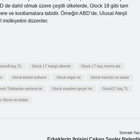
BD de dahil olmak üzere çeşitli ülkelerde, Glock 18 gibi tam
elere ve kısıtlamalara tabidir. Örneğin ABD’de, Ulusal Ateşli
l mülkiyetini düzenler.
airsoft kaç TL
Glock 17 hangi ülkenin
Glock 17 kaç mermi alır
mi
Glock kimler kullanır
Glock legal mi
Glock menzili ne kadar
ock Türkiyede serbest mi
Glock xrayden geçer mi
Glock17 kaç TL
e Glock ne kadar
Sonraki Yaz
Erkeklerin Ilgisini Çeken Şeyler Nelerdi