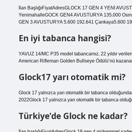
İlan BaşlığıFiyatAdresGLOCK 17 GEN 4 YENİ AVUST
YenimahalleGOCK GEN4 AVUSTURYA 135.000 Osma
GEN 3 AVUSTURYA 5.600 192.641 Çankaya5.600 19
En iyi tabanca hangisi?
YAVUZ 14/MC P35 model tabancamız, 22 yıldır verilen 
American Rifleman Golden Bullseye Ödülü’nü kazanarak 
Glock17 yarı otomatik mi?
Glock 17 yalnızca yarı otomatik bir tabanca olduğund
2022Glock 17 yalnızca yarı otomatik bir tabanca oldu
Türkiye’de Glock ne kadar?
İlan başlığıFiyatAdresGlock 19 gen 4 mükemmel sadec