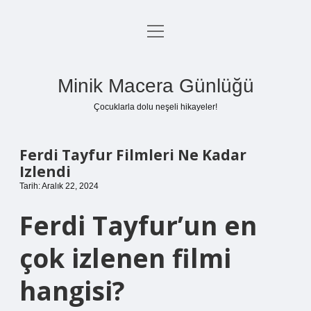
menüyü
Anasayfa
aç
Gizlilik Politikası
Minik Macera Günlüğü
Yasal Uyarı
Çocuklarla dolu neşeli hikayeler!
Hakkımızda
Ferdi Tayfur Filmleri Ne Kadar
Izlendi
Tarih: Aralık 22, 2024
Ferdi Tayfur’un en
çok izlenen filmi
hangisi?